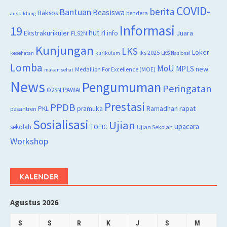
COVID-
berita
Bantuan
Beasiswa
Baksos
bendera
ausbildung
Informasi
19
hut ri
Juara
Ekstrakurikuler
info
FLS2N
Kunjungan
LKS
Loker
lks 2025
kesehatan
kurikulum
LKS Nasional
Lomba
MoU
MPLS
new
Medallion For Excellence (MOE)
makan sehat
News
Pengumuman
Peringatan
O2SN
PAWAI
Prestasi
PPDB
rapat
PKL
pramuka
Ramadhan
pesantren
Sosialisasi
Ujian
upacara
sekolah
TOEIC
Ujian Sekolah
Workshop
KALENDER
Agustus 2026
S
S
R
K
J
S
M