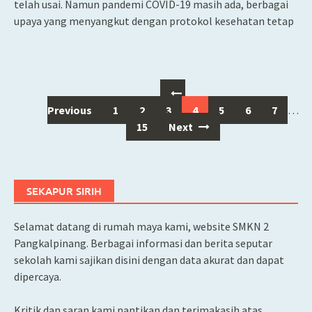
telah usai. Namun pandemi COVID-19 masih ada, berbagai
upaya yang menyangkut dengan protokol kesehatan tetap
Posts
Previous
1
2
3
4
5
6
7
…
navigation
15
Next
SEKAPUR SIRIH
Selamat datang di rumah maya kami, website SMKN 2
Pangkalpinang. Berbagai informasi dan berita seputar
sekolah kami sajikan disini dengan data akurat dan dapat
dipercaya.
Kritik dan saran kami nantikan dan terimakasih atas