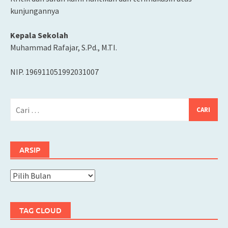
kunjungannya
Kepala Sekolah
Muhammad Rafajar, S.Pd., M.TI.
NIP. 196911051992031007
Cari
untuk:
ARSIP
Arsip
TAG CLOUD