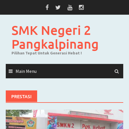
Skip
to
content
SMK Negeri 2
Pangkalpinang
Pilihan Tepat Untuk Generasi Hebat !
Main Menu
PRESTASI