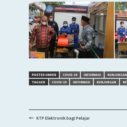
POSTED UNDER
COVID-19
INFORMASI
KUNJUNGAN
TAGGED
COVID-19
INFORMASI
KUNJUNGAN
N
KTP Elektronik bagi Pelajar
Post