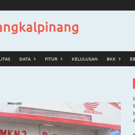
angkalpinang
LITAS
DATA
FITUR
KELULUSAN
BKK
E
b
d
K