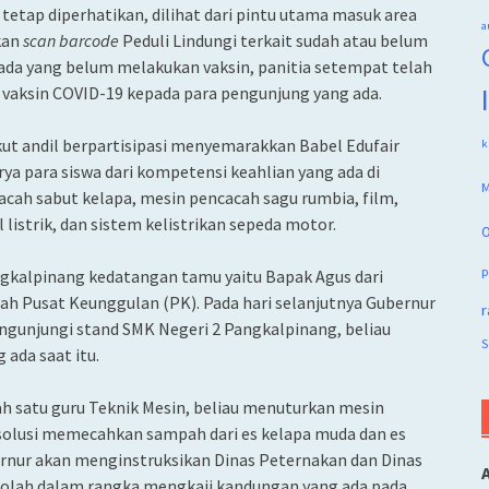
etap diperhatikan, dilihat dari pintu utama masuk area
a
ukan
scan barcode
Peduli Lindungi terkait sudah atau belum
ada yang belum melakukan vaksin, panitia setempat telah
aksin COVID-19 kepada para pengunjung yang ada.
kut andil berpartisipasi menyemarakkan Babel Edufair
k
a para siswa dari kompetensi keahlian yang ada di
M
acah sabut kelapa, mesin pencacah sagu rumbia, film,
listrik, dan sistem kelistrikan sepeda motor.
O
p
ngkalpinang kedatangan tamu yaitu Bapak Agus dari
ah Pusat Keunggulan (PK). Pada hari selanjutnya Gubernur
r
engunjungi stand SMK Negeri 2 Pangkalpinang, beliau
S
 ada saat itu.
ah satu guru Teknik Mesin, beliau menuturkan mesin
u solusi memecahkan sampah dari es kelapa muda dan es
ernur akan menginstruksikan Dinas Peternakan dan Dinas
kolah dalam rangka mengkaji kandungan yang ada pada