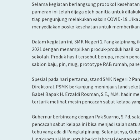
Selama kegiatan berlangsung protokol kesehatan t
pameran ini telah dijaga oleh panitia untuk dilak
tiap pengunjung melakukan vaksin COVID-19. Jika 
menyediakan posko kesehatan untuk memberikan v
Dalam kegiatan ini, SMK Negeri 2 Pangkalpinang i
2021 dengan menampilkan produk-produk hasil kary
sekolah. Produk hasil tersebut berupa, mesin penc
sablon baju, pin, mug, prototype RAB rumah, panel 
Spesial pada hari pertama, stand SMK Negeri 2 Pa
Direktorat PSMK berkunjung meninjau stand sekol
Babel Bapak H. Erzaldi Rosman, S.E., M.M. hadir m
tertarik melihat mesin pencacah sabut kelapa yang
Gubernur berbincang dengan Pak Suarno, S.Pd. sal
pencacah sabut kelapa ini bisa menjadi salah sat
tebu yang ada di Pangkalpinang. Selanjutnya, Gub
Lingkungan Hidup untuk berkolaborasi dengan se