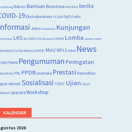
berita
Bantuan
Beasiswa
Baksos
bendera
usbildung
COVID-19
hut ri
Ekstrakurikuler
info
FLS2N
Informasi
Kunjungan
Juara
kesehatan
Lomba
LKS
Loker
lks 2025
urikulum
LKS Nasional
makan sehat
News
MoU
MPLS
new
edallion For Excellence (MOE)
Pengumuman
Peringatan
2SN
PAWAI
Prestasi
PPDB
PKL
pramuka
Ramadhan
esantren
Sosialisasi
Ujian
apat
sekolah
TOEIC
Ujian
Workshop
upacara
ekolah
KALENDER
Agustus 2026