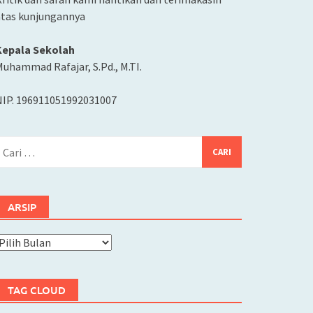
atas kunjungannya
Kepala Sekolah
uhammad Rafajar, S.Pd., M.TI.
NIP. 196911051992031007
ari
ntuk:
ARSIP
rsip
TAG CLOUD