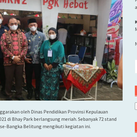
M
C
u
A
nggarakan oleh Dinas Pendidikan Provinsi Kepulauan
021 di Bhay Park berlangsung meriah. Sebanyak 72 stand
se-Bangka Belitung mengikuti kegiatan ini.