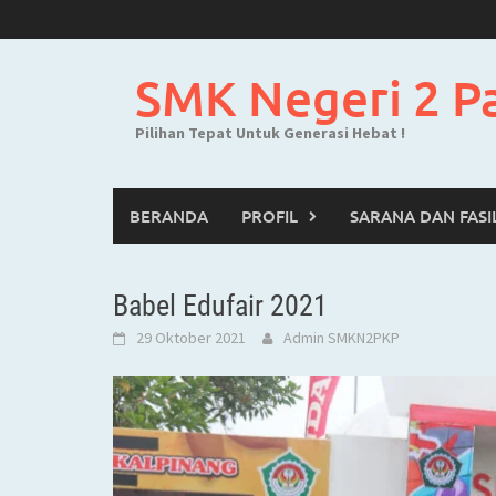
Skip
to
content
SMK Negeri 2 P
Pilihan Tepat Untuk Generasi Hebat !
BERANDA
PROFIL
SARANA DAN FASI
Babel Edufair 2021
29 Oktober 2021
Admin SMKN2PKP