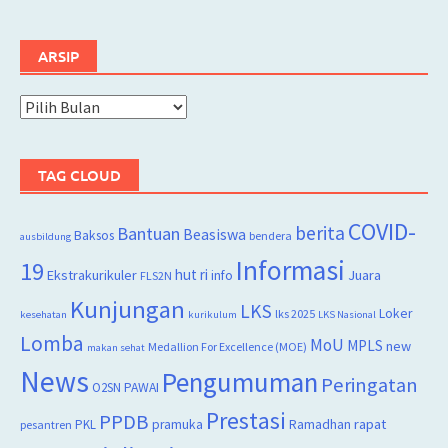
ARSIP
Arsip
TAG CLOUD
COVID-
berita
Bantuan
Beasiswa
Baksos
bendera
ausbildung
Informasi
19
hut ri
Juara
Ekstrakurikuler
info
FLS2N
Kunjungan
LKS
Loker
lks 2025
kesehatan
kurikulum
LKS Nasional
Lomba
MoU
MPLS
new
Medallion For Excellence (MOE)
makan sehat
News
Pengumuman
Peringatan
O2SN
PAWAI
Prestasi
PPDB
rapat
PKL
pramuka
Ramadhan
pesantren