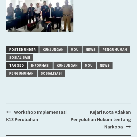
POSTED UNDER
KUNJUNGAN
MOU
NEWS
PENGUMUMAN
SOSIALISASI
TAGGED
INFORMASI
KUNJUNGAN
MOU
NEWS
PENGUMUMAN
SOSIALISASI
Workshop Implementasi
Kejari Kota Adakan
Post
K13 Perubahan
Penyuluhan Hukum tentang
navigation
Narkoba