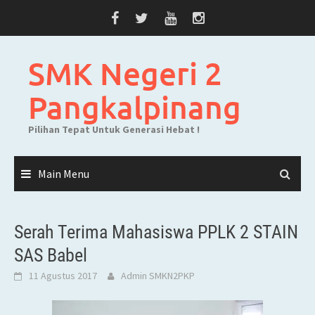
Skip
to
content
SMK Negeri 2
Pangkalpinang
Pilihan Tepat Untuk Generasi Hebat !
Main Menu
Serah Terima Mahasiswa PPLK 2 STAIN
SAS Babel
11 Agustus 2017
Admin SMKN2PKP