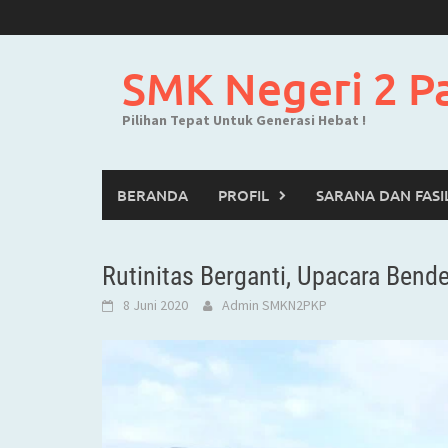
Skip
to
content
SMK Negeri 2 P
Pilihan Tepat Untuk Generasi Hebat !
BERANDA
PROFIL
SARANA DAN FASI
Rutinitas Berganti, Upacara Bende
8 Juni 2020
Admin SMKN2PKP