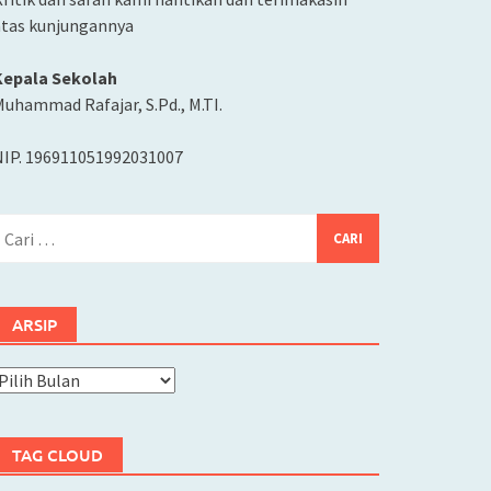
atas kunjungannya
Kepala Sekolah
uhammad Rafajar, S.Pd., M.TI.
NIP. 196911051992031007
ari
ntuk:
ARSIP
rsip
TAG CLOUD