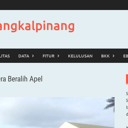
angkalpinang
LITAS
DATA
FITUR
KELULUSAN
BKK
E
ra Beralih Apel
b
d
K