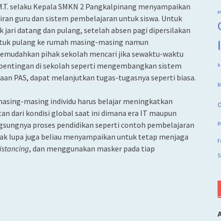
 M.T. selaku Kepala SMKN 2 Pangkalpinang menyampaikan
a
iran guru dan sistem pembelajaran untuk siswa. Untuk
 jari datang dan pulang, setelah absen pagi dipersilakan
untuk pulang ke rumah masing-masing namun
memudahkan pihak sekolah mencari jika sewaktu-waktu
epentingan di sekolah seperti mengembangkan sistem
k
iaan PAS, dapat melanjutkan tugas-tugasnya seperti biasa.
M
masing-masing individu harus belajar meningkatkan
O
an dari kondisi global saat ini dimana era IT maupun
p
gsungnya proses pendidikan seperti contoh pembelajaran
. Tak lupa juga beliau menyampaikan untuk tetap menjaga
r
distancing
, dan menggunakan masker pada tiap
S