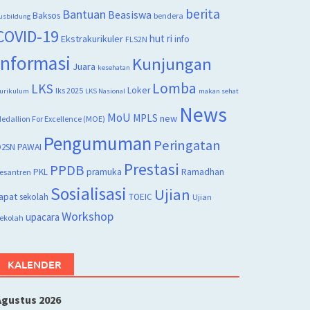
berita
Bantuan
Beasiswa
Baksos
bendera
usbildung
COVID-19
hut ri
Ekstrakurikuler
info
FLS2N
Informasi
Kunjungan
Juara
kesehatan
Lomba
LKS
Loker
lks 2025
urikulum
LKS Nasional
makan sehat
News
MoU
MPLS
new
edallion For Excellence (MOE)
Pengumuman
Peringatan
2SN
PAWAI
Prestasi
PPDB
PKL
pramuka
Ramadhan
esantren
Sosialisasi
Ujian
apat
sekolah
TOEIC
Ujian
Workshop
upacara
ekolah
KALENDER
Agustus 2026