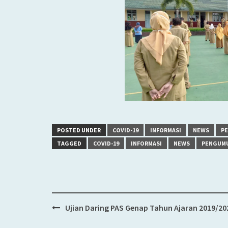
POSTED UNDER
COVID-19
INFORMASI
NEWS
P
TAGGED
COVID-19
INFORMASI
NEWS
PENGUM
Ujian Daring PAS Genap Tahun Ajaran 2019/20
Post