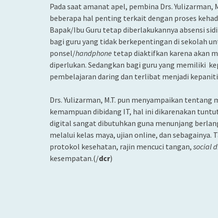
Pada saat amanat apel, pembina Drs. Yulizarman,
beberapa hal penting terkait dengan proses kehad
Bapak/Ibu Guru tetap diberlakukannya absensi sidik
bagi guru yang tidak berkepentingan di sekolah 
ponsel/
handphone
tetap diaktifkan karena akan 
diperlukan. Sedangkan bagi guru yang memiliki k
pembelajaran daring dan terlibat menjadi kepanit
Drs. Yulizarman, M.T. pun menyampaikan tentang 
kemampuan dibidang IT, hal ini dikarenakan tuntut
digital sangat dibutuhkan guna menunjang berlan
melalui kelas maya, ujian online, dan sebagainya
protokol kesehatan, rajin mencuci tangan,
social 
kesempatan.(/
dcr
)