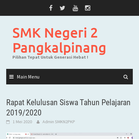
Skip
to
content
SMK Negeri 2
Pangkalpinang
Pilihan Tepat Untuk Generasi Hebat !
Main Menu
Rapat Kelulusan Siswa Tahun Pelajaran
2019/2020
1 Mei 2020
Admin SMKN2PKP