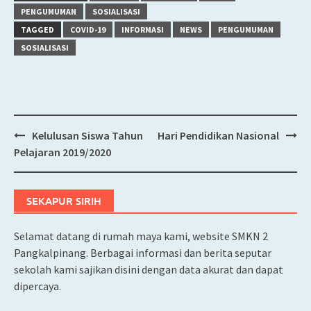
PENGUMUMAN
SOSIALISASI
TAGGED
COVID-19
INFORMASI
NEWS
PENGUMUMAN
SOSIALISASI
Kelulusan Siswa Tahun
Hari Pendidikan Nasional
Post
Pelajaran 2019/2020
navigation
SEKAPUR SIRIH
Selamat datang di rumah maya kami, website SMKN 2
Pangkalpinang. Berbagai informasi dan berita seputar
sekolah kami sajikan disini dengan data akurat dan dapat
dipercaya.