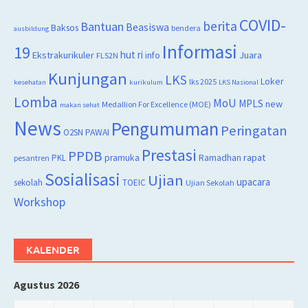
COVID-
berita
Bantuan
Beasiswa
Baksos
bendera
ausbildung
Informasi
19
hut ri
Juara
Ekstrakurikuler
info
FLS2N
Kunjungan
LKS
Loker
lks 2025
kesehatan
kurikulum
LKS Nasional
Lomba
MoU
MPLS
new
Medallion For Excellence (MOE)
makan sehat
News
Pengumuman
Peringatan
O2SN
PAWAI
Prestasi
PPDB
rapat
PKL
pramuka
Ramadhan
pesantren
Sosialisasi
Ujian
upacara
sekolah
TOEIC
Ujian Sekolah
Workshop
KALENDER
Agustus 2026