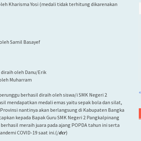
oleh Kharisma Yosi (medali tidak terhitung dikarenakan
 oleh Samil Basayef
diraih oleh Danu/Erik
h oleh Muharram
«
perunggu berhasil diraih oleh siswa/i SMK Negeri 2
il mendapatkan medali emas yaitu sepak bola dan silat,
Provinsi nantinya akan berlangsung di Kabupaten Bangka
iucapkan kepada Bapak Guru SMK Negeri 2 Pangkalpinang
erhasil meraih juara pada ajang POPDA tahun ini serta
demi COVID-19 saat ini.(/
dcr
)