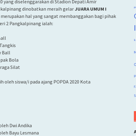
 yang diselenggarakan di Stadion Depati Amir
a
gkalpinang dinobatkan meraih gelar
JUARA UMUM I
ni merupakan hal yang sangat membanggakan bagi pihak
i 2 Pangkalpinang ialah:
all
k
 Tangkis
 Ball
M
epak Bola
O
raga Silat
p
aih oleh siswa/i pada ajang POPDA 2020 Kota
r
S
 oleh Dwi Andika
h oleh Bayu Lesmana