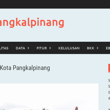
angkalpinang
LITAS
DATA
FITUR
KELULUSAN
BKK
E
Kota Pangkalpinang
b
d
K