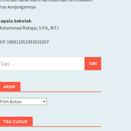
atas kunjungannya
Kepala Sekolah
uhammad Rafajar, S.Pd., M.TI.
NIP. 196911051992031007
ari
ntuk:
ARSIP
rsip
TAG CLOUD