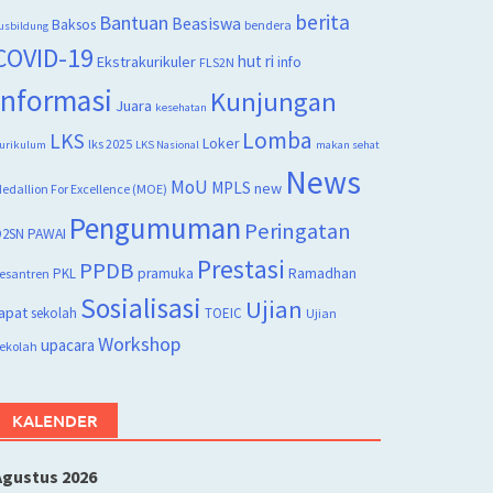
berita
Bantuan
Beasiswa
Baksos
bendera
usbildung
COVID-19
hut ri
Ekstrakurikuler
info
FLS2N
Informasi
Kunjungan
Juara
kesehatan
Lomba
LKS
Loker
lks 2025
urikulum
LKS Nasional
makan sehat
News
MoU
MPLS
new
edallion For Excellence (MOE)
Pengumuman
Peringatan
2SN
PAWAI
Prestasi
PPDB
PKL
pramuka
Ramadhan
esantren
Sosialisasi
Ujian
apat
sekolah
TOEIC
Ujian
Workshop
upacara
ekolah
KALENDER
Agustus 2026