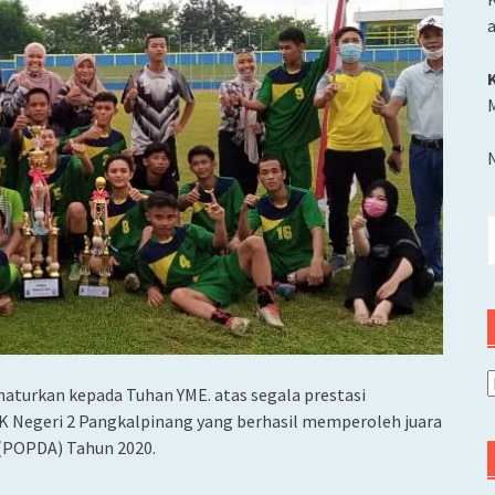
M
C
u
A
ihaturkan kepada Tuhan YME. atas segala prestasi
K Negeri 2 Pangkalpinang yang berhasil memperoleh juara
 (POPDA) Tahun 2020.