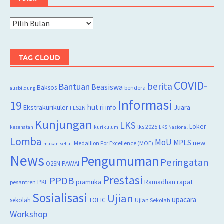
Arsip
TAG CLOUD
COVID-
berita
Bantuan
Beasiswa
Baksos
bendera
ausbildung
Informasi
19
hut ri
Juara
Ekstrakurikuler
info
FLS2N
Kunjungan
LKS
Loker
lks 2025
kesehatan
kurikulum
LKS Nasional
Lomba
MoU
MPLS
new
Medallion For Excellence (MOE)
makan sehat
News
Pengumuman
Peringatan
O2SN
PAWAI
Prestasi
PPDB
rapat
PKL
pramuka
Ramadhan
pesantren
Sosialisasi
Ujian
upacara
sekolah
TOEIC
Ujian Sekolah
Workshop