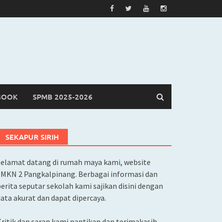
BOOK
SPMB 2025-2026
SEKAPUR SIRIH
Selamat datang di rumah maya kami, website
SMKN 2 Pangkalpinang. Berbagai informasi dan
erita seputar sekolah kami sajikan disini dengan
ata akurat dan dapat dipercaya.
ritik dan saran kami nantikan dan terimakasih