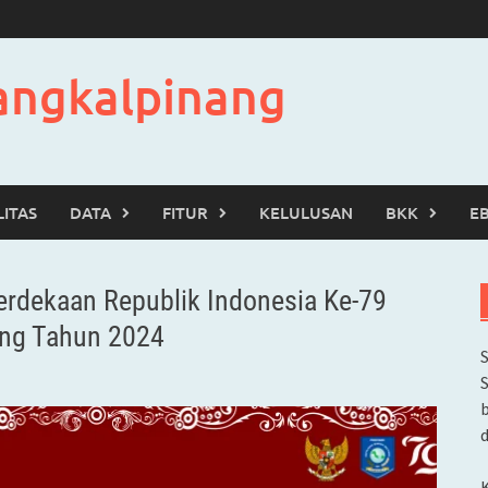
angkalpinang
LITAS
DATA
FITUR
KELULUSAN
BKK
E
erdekaan Republik Indonesia Ke-79
ung Tahun 2024
b
d
K