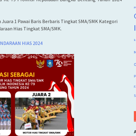
a
 Juara 1 Pawai Baris Berbaris Tingkat SMA/SMK Kategori
ndaraan Hias Tingkat SMA/SMK.
k
NDARAAN HIAS 2024
M
O
p
r
S