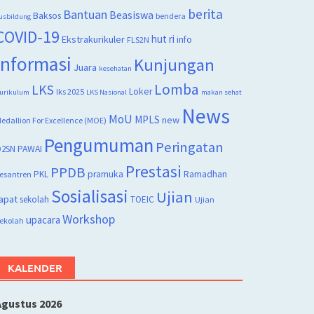
berita
Bantuan
Beasiswa
Baksos
bendera
usbildung
COVID-19
hut ri
Ekstrakurikuler
info
FLS2N
Informasi
Kunjungan
Juara
kesehatan
Lomba
LKS
Loker
lks 2025
urikulum
LKS Nasional
makan sehat
News
MoU
MPLS
new
edallion For Excellence (MOE)
Pengumuman
Peringatan
2SN
PAWAI
Prestasi
PPDB
PKL
pramuka
Ramadhan
esantren
Sosialisasi
Ujian
apat
sekolah
TOEIC
Ujian
Workshop
upacara
ekolah
KALENDER
Agustus 2026