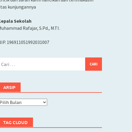
atas kunjungannya
Kepala Sekolah
uhammad Rafajar, S.Pd., M.TI.
NIP. 196911051992031007
ari
ntuk:
ARSIP
rsip
TAG CLOUD