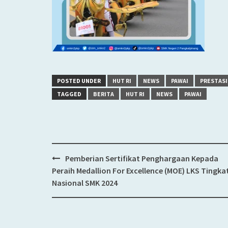
POSTED UNDER
HUT RI
NEWS
PAWAI
PRESTASI
TAGGED
BERITA
HUT RI
NEWS
PAWAI
Pemberian Sertifikat Penghargaan Kepada
Post
Peraih Medallion For Excellence (MOE) LKS Tingka
navigation
Nasional SMK 2024