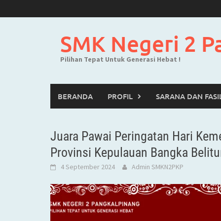
Skip
to
content
SMK Negeri 2 P
Pilihan Tepat Untuk Generasi Hebat !
BERANDA
PROFIL
SARANA DAN FASI
Juara Pawai Peringatan Hari Kem
Provinsi Kepulauan Bangka Belit
4 September 2024
Admin SMKN2PKP