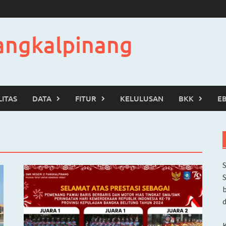
angkalpinang
LITAS
DATA
FITUR
KELULUSAN
BKK
E
b
d
K