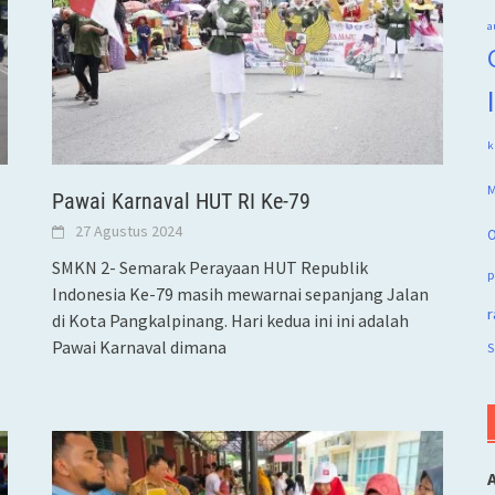
a
k
M
Pawai Karnaval HUT RI Ke-79
27 Agustus 2024
O
SMKN 2- Semarak Perayaan HUT Republik
p
Indonesia Ke-79 masih mewarnai sepanjang Jalan
r
di Kota Pangkalpinang. Hari kedua ini ini adalah
Pawai Karnaval dimana
S