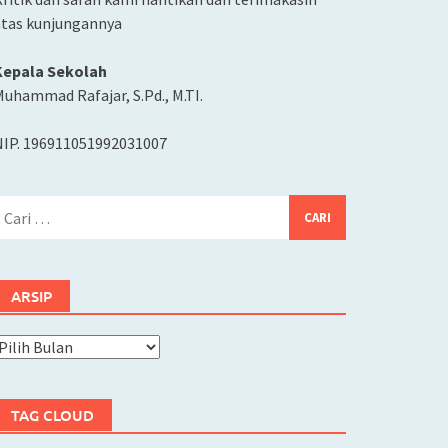
atas kunjungannya
Kepala Sekolah
uhammad Rafajar, S.Pd., M.TI.
NIP. 196911051992031007
ari
ntuk:
ARSIP
rsip
TAG CLOUD