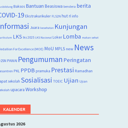
berita
Bantuan
Beasiswa
Baksos
bendera
usbildung
COVID-19
hut ri
Ekstrakurikuler
info
FLS2N
Informasi
Kunjungan
Juara
kesehatan
Lomba
LKS
Loker
lks 2025
urikulum
LKS Nasional
makan sehat
News
MoU
MPLS
new
edallion For Excellence (MOE)
Pengumuman
Peringatan
2SN
PAWAI
Prestasi
PPDB
PKL
pramuka
Ramadhan
esantren
Sosialisasi
Ujian
apat
sekolah
TOEIC
Ujian
Workshop
upacara
ekolah
KALENDER
Agustus 2026