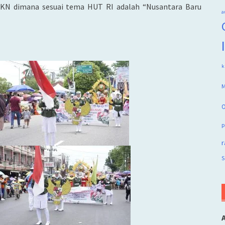
 IKN dimana sesuai tema HUT RI adalah “Nusantara Baru
a
k
M
O
p
r
S