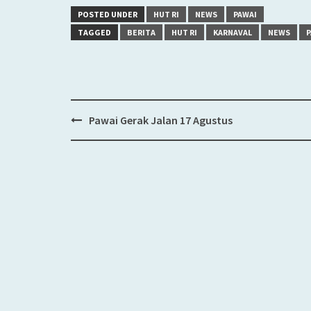
POSTED UNDER
HUT RI
NEWS
PAWAI
TAGGED
BERITA
HUT RI
KARNAVAL
NEWS
P
Pawai Gerak Jalan 17 Agustus
Post
navigation