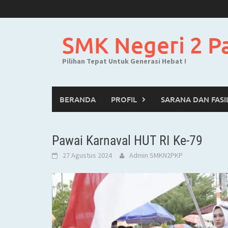
Skip
to
content
SMK Negeri 2 P
Pilihan Tepat Untuk Generasi Hebat !
BERANDA
PROFIL
SARANA DAN FASI
Pawai Karnaval HUT RI Ke-79
27 Agustus 2024
Admin SMKN2PKP