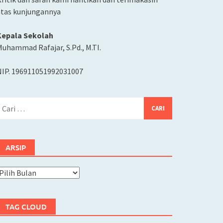
atas kunjungannya
Kepala Sekolah
uhammad Rafajar, S.Pd., M.TI.
NIP. 196911051992031007
ari
ntuk:
ARSIP
rsip
TAG CLOUD