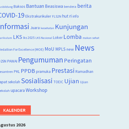
berita
Bantuan
Beasiswa
Baksos
bendera
usbildung
COVID-19
hut ri
Ekstrakurikuler
info
FLS2N
Informasi
Kunjungan
Juara
kesehatan
Lomba
LKS
Loker
lks 2025
urikulum
LKS Nasional
makan sehat
News
MoU
MPLS
new
edallion For Excellence (MOE)
Pengumuman
Peringatan
2SN
PAWAI
Prestasi
PPDB
PKL
pramuka
Ramadhan
esantren
Sosialisasi
Ujian
apat
sekolah
TOEIC
Ujian
Workshop
upacara
ekolah
KALENDER
Agustus 2026