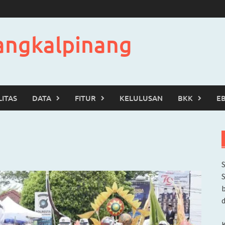
angkalpinang
LITAS
DATA
FITUR
KELULUSAN
BKK
E
b
d
K