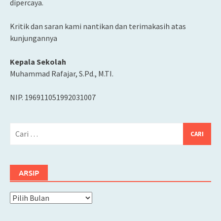
dipercaya.
Kritik dan saran kami nantikan dan terimakasih atas
kunjungannya
Kepala Sekolah
Muhammad Rafajar, S.Pd., M.TI.
NIP. 196911051992031007
Cari
untuk:
ARSIP
Arsip