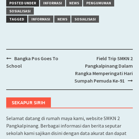
POSTED UNDER
INFORMASI
NEWS
PENGUMUMAN
SOSIALISASI
TAGGED
INFORMASI
NEWS
SOSIALISASI
Bangka Pos Goes To
Field Trip SMKN 2
Post
School
Pangkalpinang Dalam
navigation
Rangka Memperingati Hari
Sumpah Pemuda Ke-91
SEKAPUR SIRIH
Selamat datang di rumah maya kami, website SMKN 2
Pangkalpinang. Berbagai informasi dan berita seputar
sekolah kami sajikan disini dengan data akurat dan dapat