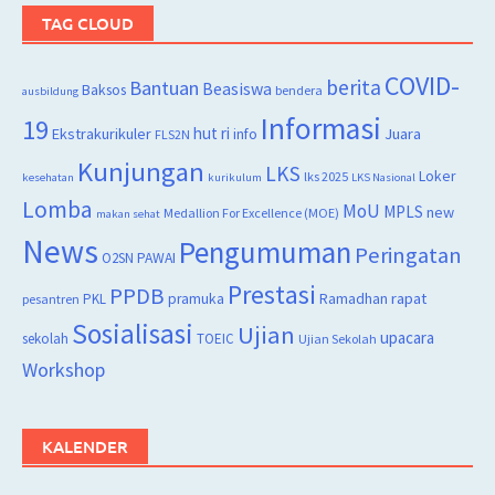
TAG CLOUD
COVID-
berita
Bantuan
Beasiswa
Baksos
bendera
ausbildung
Informasi
19
hut ri
Juara
Ekstrakurikuler
info
FLS2N
Kunjungan
LKS
Loker
lks 2025
kesehatan
kurikulum
LKS Nasional
Lomba
MoU
MPLS
new
Medallion For Excellence (MOE)
makan sehat
News
Pengumuman
Peringatan
O2SN
PAWAI
Prestasi
PPDB
rapat
PKL
pramuka
Ramadhan
pesantren
Sosialisasi
Ujian
upacara
sekolah
TOEIC
Ujian Sekolah
Workshop
KALENDER