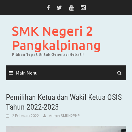
Skip
to
content
SMK Negeri 2
Pangkalpinang
Pilihan Tepat Untuk Generasi Hebat !
Main Menu
Pemilihan Ketua dan Wakil Ketua OSIS
Tahun 2022-2023
2 Februari 2022
Admin SMKN2PKP