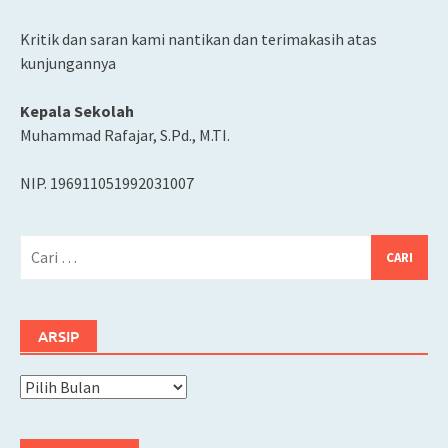
Kritik dan saran kami nantikan dan terimakasih atas
kunjungannya
Kepala Sekolah
Muhammad Rafajar, S.Pd., M.TI.
NIP. 196911051992031007
Cari
untuk:
ARSIP
Arsip