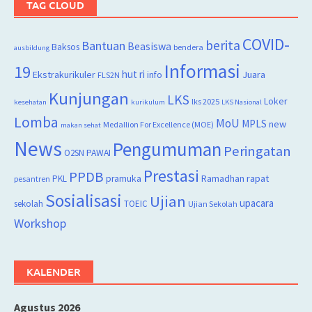
TAG CLOUD
COVID-
berita
Bantuan
Beasiswa
Baksos
bendera
ausbildung
Informasi
19
hut ri
Juara
Ekstrakurikuler
info
FLS2N
Kunjungan
LKS
Loker
lks 2025
kesehatan
kurikulum
LKS Nasional
Lomba
MoU
MPLS
new
Medallion For Excellence (MOE)
makan sehat
News
Pengumuman
Peringatan
O2SN
PAWAI
Prestasi
PPDB
rapat
PKL
pramuka
Ramadhan
pesantren
Sosialisasi
Ujian
upacara
sekolah
TOEIC
Ujian Sekolah
Workshop
KALENDER
Agustus 2026