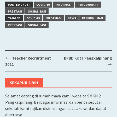
POSTED UNDER
COVID-19
INFORMASI
PENGUMUMAN
PRESTASI
SOSIALISASI
TAGGED
COVID-19
INFORMASI
NEWS
PENGUMUMAN
PRESTASI
SOSIALISASI
Teacher Recruitment
BPBD Kota Pangkalpinang
Post
2022
navigation
SEKAPUR SIRIH
Selamat datang di rumah maya kami, website SMKN 2
Pangkalpinang. Berbagai informasi dan berita seputar
sekolah kami sajikan disini dengan data akurat dan dapat
dipercaya.