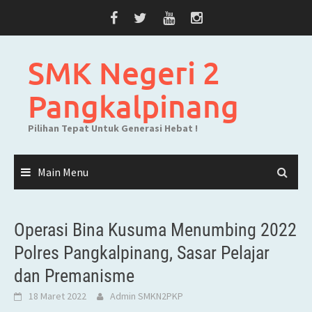
Skip
to
content
SMK Negeri 2
Pangkalpinang
Pilihan Tepat Untuk Generasi Hebat !
Main Menu
Operasi Bina Kusuma Menumbing 2022
Polres Pangkalpinang, Sasar Pelajar
dan Premanisme
18 Maret 2022
Admin SMKN2PKP