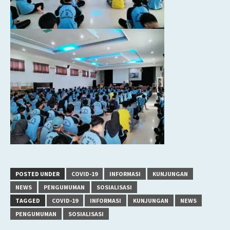
POSTED UNDER
COVID-19
INFORMASI
KUNJUNGAN
NEWS
PENGUMUMAN
SOSIALISASI
TAGGED
COVID-19
INFORMASI
KUNJUNGAN
NEWS
PENGUMUMAN
SOSIALISASI