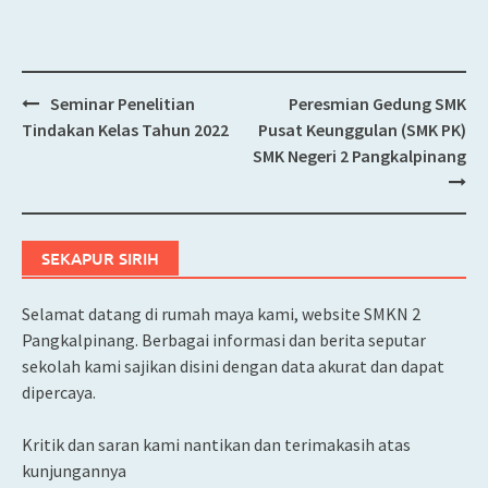
Seminar Penelitian
Peresmian Gedung SMK
Post
Tindakan Kelas Tahun 2022
Pusat Keunggulan (SMK PK)
navigation
SMK Negeri 2 Pangkalpinang
SEKAPUR SIRIH
Selamat datang di rumah maya kami, website SMKN 2
Pangkalpinang. Berbagai informasi dan berita seputar
sekolah kami sajikan disini dengan data akurat dan dapat
dipercaya.
Kritik dan saran kami nantikan dan terimakasih atas
kunjungannya