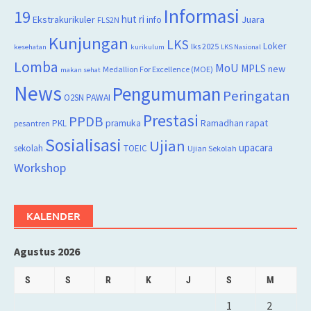
Informasi
19
hut ri
Juara
Ekstrakurikuler
info
FLS2N
Kunjungan
LKS
Loker
lks 2025
kesehatan
kurikulum
LKS Nasional
Lomba
MoU
MPLS
new
Medallion For Excellence (MOE)
makan sehat
News
Pengumuman
Peringatan
O2SN
PAWAI
Prestasi
PPDB
rapat
PKL
pramuka
Ramadhan
pesantren
Sosialisasi
Ujian
upacara
sekolah
TOEIC
Ujian Sekolah
Workshop
KALENDER
Agustus 2026
S
S
R
K
J
S
M
1
2