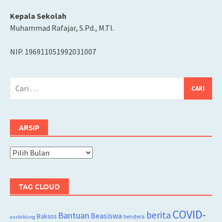
Kepala Sekolah
Muhammad Rafajar, S.Pd., M.TI.
NIP. 196911051992031007
Cari
untuk:
ARSIP
Arsip
TAG CLOUD
COVID-
berita
Bantuan
Beasiswa
Baksos
bendera
ausbildung