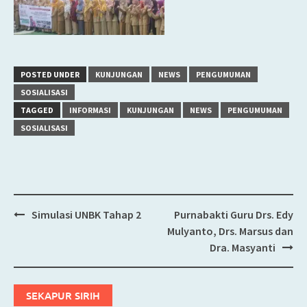
POSTED UNDER
KUNJUNGAN
NEWS
PENGUMUMAN
SOSIALISASI
TAGGED
INFORMASI
KUNJUNGAN
NEWS
PENGUMUMAN
SOSIALISASI
Simulasi UNBK Tahap 2
Purnabakti Guru Drs. Edy
Post
Mulyanto, Drs. Marsus dan
navigation
Dra. Masyanti
SEKAPUR SIRIH