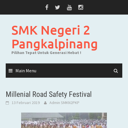
Skip
to
content
SMK Negeri 2
Pangkalpinang
Pilihan Tepat Untuk Generasi Hebat !
Main Menu
Millenial Road Safety Festival
13 Februari 2019
Admin SMKN2PKP