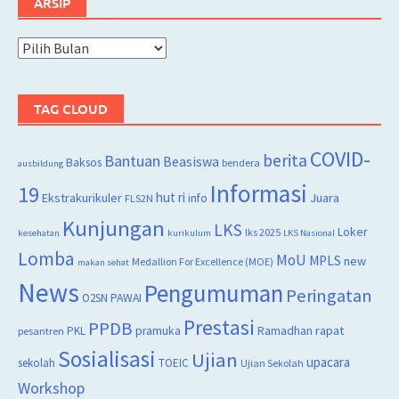
ARSIP
Arsip
TAG CLOUD
COVID-
berita
Bantuan
Beasiswa
Baksos
bendera
ausbildung
Informasi
19
hut ri
Juara
Ekstrakurikuler
info
FLS2N
Kunjungan
LKS
Loker
lks 2025
kesehatan
kurikulum
LKS Nasional
Lomba
MoU
MPLS
new
Medallion For Excellence (MOE)
makan sehat
News
Pengumuman
Peringatan
O2SN
PAWAI
Prestasi
PPDB
rapat
PKL
pramuka
Ramadhan
pesantren
Sosialisasi
Ujian
upacara
sekolah
TOEIC
Ujian Sekolah
Workshop