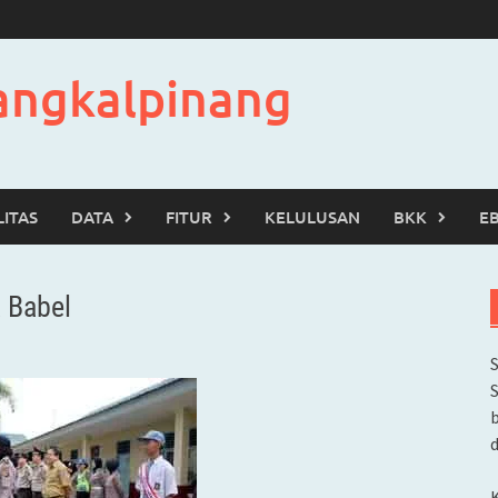
angkalpinang
LITAS
DATA
FITUR
KELULUSAN
BKK
E
a Babel
b
d
K