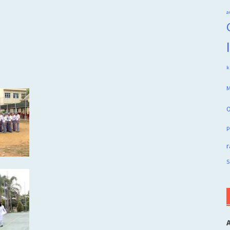
a
k
M
O
p
r
S