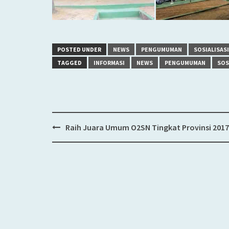
POSTED UNDER
NEWS
PENGUMUMAN
SOSIALISASI
TAGGED
INFORMASI
NEWS
PENGUMUMAN
SOS
Raih Juara Umum O2SN Tingkat Provinsi 2017
Post
navigation