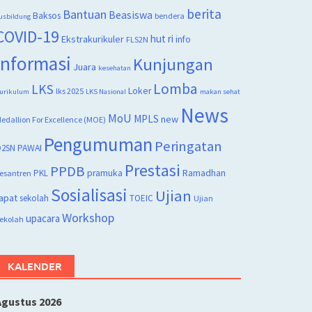
berita
Bantuan
Beasiswa
Baksos
bendera
usbildung
COVID-19
hut ri
Ekstrakurikuler
info
FLS2N
Informasi
Kunjungan
Juara
kesehatan
Lomba
LKS
Loker
lks 2025
urikulum
LKS Nasional
makan sehat
News
MoU
MPLS
new
edallion For Excellence (MOE)
Pengumuman
Peringatan
2SN
PAWAI
Prestasi
PPDB
PKL
pramuka
Ramadhan
esantren
Sosialisasi
Ujian
apat
sekolah
TOEIC
Ujian
Workshop
upacara
ekolah
KALENDER
Agustus 2026