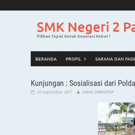
Skip
to
content
SMK Negeri 2 P
Pilihan Tepat Untuk Generasi Hebat !
BERANDA
PROFIL
SARANA DAN FASI
Kunjungan : Sosialisasi dari Pold
18 September 2017
Admin SMKN2PKP