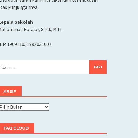
atas kunjungannya
Kepala Sekolah
uhammad Rafajar, S.Pd., M.TI.
NIP. 196911051992031007
ari
ntuk:
ARSIP
rsip
TAG CLOUD