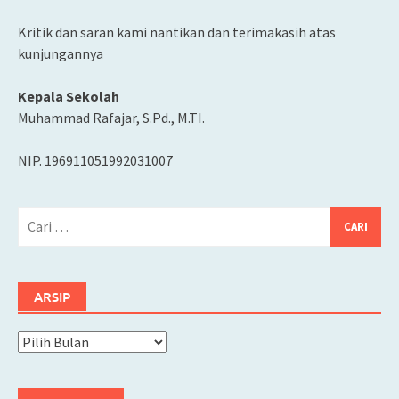
Kritik dan saran kami nantikan dan terimakasih atas
kunjungannya
Kepala Sekolah
Muhammad Rafajar, S.Pd., M.TI.
NIP. 196911051992031007
Cari
untuk:
ARSIP
Arsip