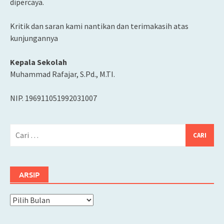
dipercaya.
Kritik dan saran kami nantikan dan terimakasih atas
kunjungannya
Kepala Sekolah
Muhammad Rafajar, S.Pd., M.TI.
NIP. 196911051992031007
Cari
untuk:
ARSIP
Arsip