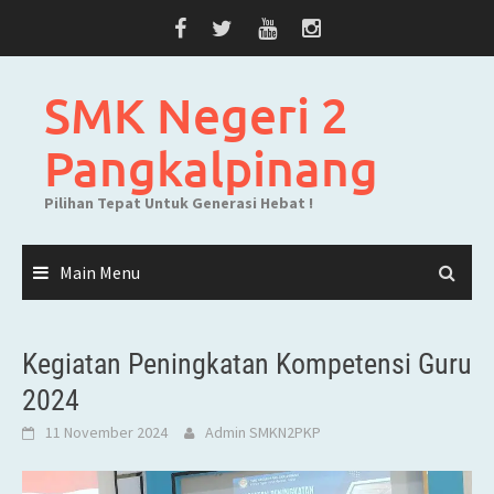
Skip
to
content
SMK Negeri 2
Pangkalpinang
Pilihan Tepat Untuk Generasi Hebat !
Main Menu
Kegiatan Peningkatan Kompetensi Guru
2024
11 November 2024
Admin SMKN2PKP