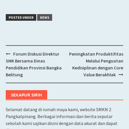
POSTED UNDER
NEWS
Forum Diskusi Direktur
Peningkatan Produktifitas
Post
SMK Bersama Dinas
Melalui Penguatan
navigation
Pendidikan Provinsi Bangka
Kedisiplinan dengan Core
Belitung
Value Berakhlak
SEKAPUR SIRIH
Selamat datang di rumah maya kami, website SMKN 2
Pangkalpinang. Berbagai informasi dan berita seputar
sekolah kami sajikan disini dengan data akurat dan dapat