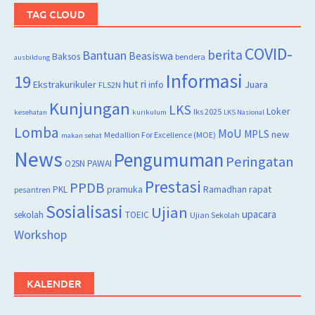
TAG CLOUD
COVID-
berita
Bantuan
Beasiswa
Baksos
bendera
ausbildung
Informasi
19
hut ri
Juara
Ekstrakurikuler
info
FLS2N
Kunjungan
LKS
Loker
lks 2025
kesehatan
kurikulum
LKS Nasional
Lomba
MoU
MPLS
new
Medallion For Excellence (MOE)
makan sehat
News
Pengumuman
Peringatan
O2SN
PAWAI
Prestasi
PPDB
rapat
PKL
pramuka
Ramadhan
pesantren
Sosialisasi
Ujian
upacara
sekolah
TOEIC
Ujian Sekolah
Workshop
KALENDER