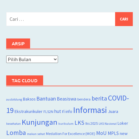
Cari
untuk:
ARSIP
Arsip
TAG CLOUD
COVID-
berita
Bantuan
Beasiswa
Baksos
bendera
ausbildung
Informasi
19
hut ri
Juara
Ekstrakurikuler
info
FLS2N
Kunjungan
LKS
Loker
lks 2025
kesehatan
kurikulum
LKS Nasional
Lomba
MoU
MPLS
new
Medallion For Excellence (MOE)
makan sehat