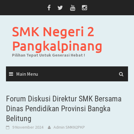
Skip
to
content
SMK Negeri 2
Pangkalpinang
Pilihan Tepat Untuk Generasi Hebat !
Main Menu
Forum Diskusi Direktur SMK Bersama
Dinas Pendidikan Provinsi Bangka
Belitung
9 November 2024
Admin SMKN2PKP