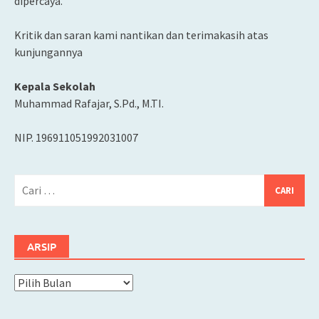
dipercaya.
Kritik dan saran kami nantikan dan terimakasih atas
kunjungannya
Kepala Sekolah
Muhammad Rafajar, S.Pd., M.TI.
NIP. 196911051992031007
Cari
untuk:
ARSIP
Arsip