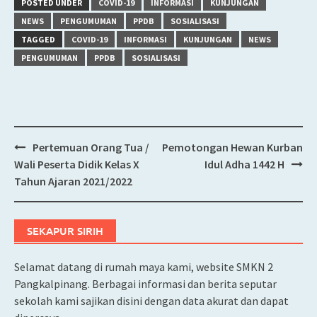
POSTED UNDER
COVID-19
INFORMASI
KUNJUNGAN
NEWS
PENGUMUMAN
PPDB
SOSIALISASI
TAGGED
COVID-19
INFORMASI
KUNJUNGAN
NEWS
PENGUMUMAN
PPDB
SOSIALISASI
Pertemuan Orang Tua /
Pemotongan Hewan Kurban
Post
Wali Peserta Didik Kelas X
Idul Adha 1442 H
navigation
Tahun Ajaran 2021/2022
SEKAPUR SIRIH
Selamat datang di rumah maya kami, website SMKN 2
Pangkalpinang. Berbagai informasi dan berita seputar
sekolah kami sajikan disini dengan data akurat dan dapat