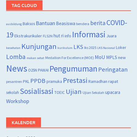
TAG CLOUD
COVID-
berita
Bantuan
Beasiswa
Baksos
bendera
ausbildung
Informasi
19
hut ri
Juara
Ekstrakurikuler
info
FLS2N
Kunjungan
LKS
Loker
lks 2025
kesehatan
kurikulum
LKS Nasional
Lomba
MoU
MPLS
new
Medallion For Excellence (MOE)
makan sehat
News
Pengumuman
Peringatan
O2SN
PAWAI
Prestasi
PPDB
rapat
PKL
pramuka
Ramadhan
pesantren
Sosialisasi
Ujian
upacara
sekolah
TOEIC
Ujian Sekolah
Workshop
KALENDER