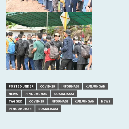
POSTED UNDER
COVID-19
INFORMASI
KUNJUNGAN
NEWS
PENGUMUMAN
SOSIALISASI
TAGGED
COVID-19
INFORMASI
KUNJUNGAN
NEWS
PENGUMUMAN
SOSIALISASI