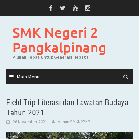
Skip
to
content
SMK Negeri 2
Pangkalpinang
Pilihan Tepat Untuk Generasi Hebat !
Main Menu
Field Trip Literasi dan Lawatan Budaya
Tahun 2021
26 November 2021
Admin SMKN2PKP