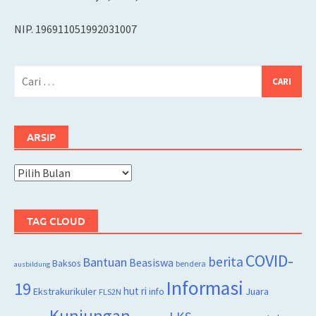
NIP. 196911051992031007
Cari
untuk:
ARSIP
Arsip
TAG CLOUD
COVID-
berita
Bantuan
Beasiswa
Baksos
bendera
ausbildung
Informasi
19
hut ri
Juara
Ekstrakurikuler
info
FLS2N
Kunjungan