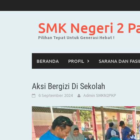
Skip
to
content
SMK Negeri 2 P
Pilihan Tepat Untuk Generasi Hebat !
BERANDA
PROFIL
SARANA DAN FASI
Aksi Bergizi Di Sekolah
6 September 2024
Admin SMKN2PKP