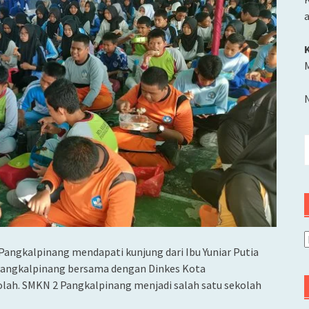
M
C
u
A
angkalpinang mendapati kunjung dari Ibu Yuniar Putia
 Pangkalpinang bersama dengan Dinkes Kota
olah. SMKN 2 Pangkalpinang menjadi salah satu sekolah