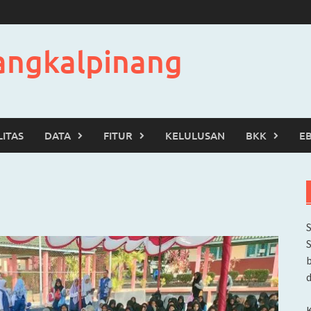
angkalpinang
LITAS
DATA
FITUR
KELULUSAN
BKK
E
b
d
K