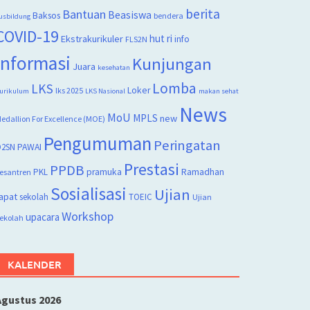
berita
Bantuan
Beasiswa
Baksos
bendera
usbildung
COVID-19
hut ri
Ekstrakurikuler
info
FLS2N
Informasi
Kunjungan
Juara
kesehatan
Lomba
LKS
Loker
lks 2025
urikulum
LKS Nasional
makan sehat
News
MoU
MPLS
new
edallion For Excellence (MOE)
Pengumuman
Peringatan
2SN
PAWAI
Prestasi
PPDB
PKL
pramuka
Ramadhan
esantren
Sosialisasi
Ujian
apat
sekolah
TOEIC
Ujian
Workshop
upacara
ekolah
KALENDER
Agustus 2026