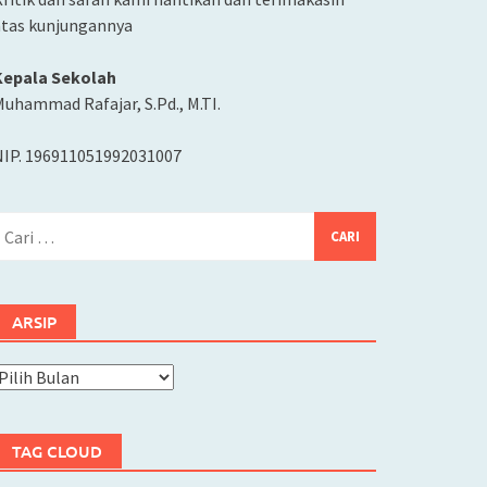
atas kunjungannya
Kepala Sekolah
uhammad Rafajar, S.Pd., M.TI.
NIP. 196911051992031007
ari
ntuk:
ARSIP
rsip
TAG CLOUD