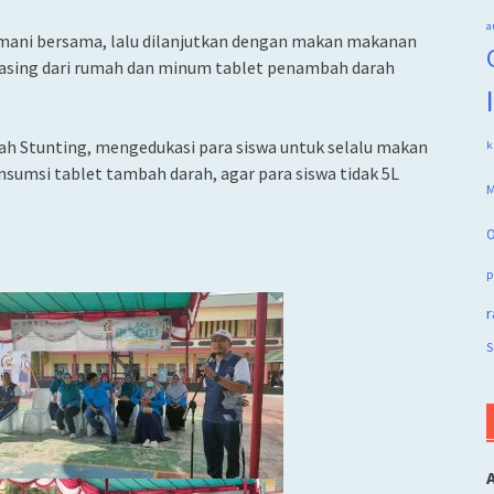
a
smani bersama, lalu dilanjutkan dengan makan makanan
masing dari rumah dan minum tablet penambah darah
gah Stunting, mengedukasi para siswa untuk selalu makan
k
umsi tablet tambah darah, agar para siswa tidak 5L
M
O
p
r
S