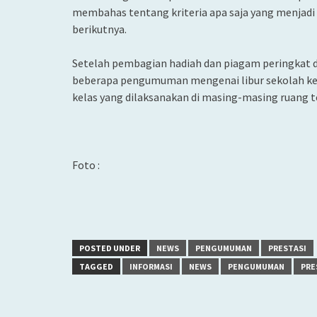
membahas tentang kriteria apa saja yang menjadi 
berikutnya.
Setelah pembagian hadiah dan piagam peringkat d
beberapa pengumuman mengenai libur sekolah kem
kelas yang dilaksanakan di masing-masing ruang t
Foto :
POSTED UNDER
NEWS
PENGUMUMAN
PRESTASI
TAGGED
INFORMASI
NEWS
PENGUMUMAN
PRE