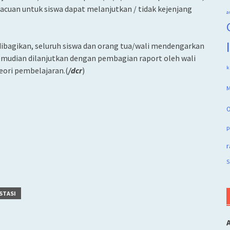
acuan untuk siswa dapat melanjutkan / tidak kejenjang
a
ibagikan, seluruh siswa dan orang tua/wali mendengarkan
udian dilanjutkan dengan pembagian raport oleh wali
k
eori pembelajaran.(
/dcr
)
M
O
p
r
S
STASI