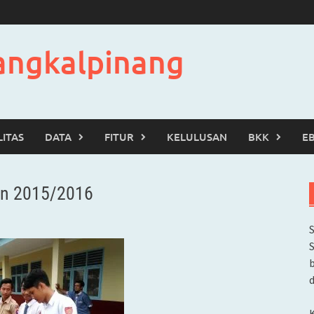
angkalpinang
LITAS
DATA
FITUR
KELULUSAN
BKK
E
an 2015/2016
b
d
K