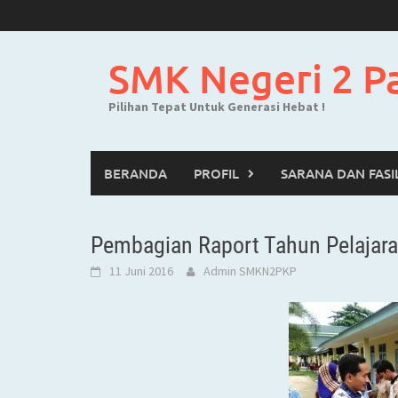
Skip
to
content
SMK Negeri 2 P
Pilihan Tepat Untuk Generasi Hebat !
BERANDA
PROFIL
SARANA DAN FASI
Pembagian Raport Tahun Pelajar
11 Juni 2016
Admin SMKN2PKP