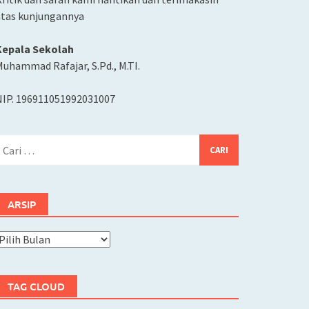
atas kunjungannya
Kepala Sekolah
uhammad Rafajar, S.Pd., M.TI.
NIP. 196911051992031007
ari
ntuk:
ARSIP
rsip
TAG CLOUD