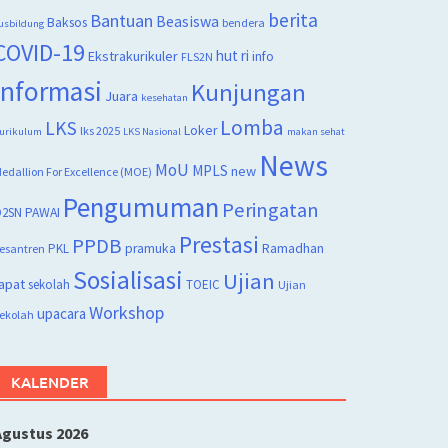
berita
Bantuan
Beasiswa
Baksos
bendera
usbildung
COVID-19
hut ri
Ekstrakurikuler
info
FLS2N
Informasi
Kunjungan
Juara
kesehatan
Lomba
LKS
Loker
lks 2025
urikulum
LKS Nasional
makan sehat
News
MoU
MPLS
new
edallion For Excellence (MOE)
Pengumuman
Peringatan
2SN
PAWAI
Prestasi
PPDB
PKL
pramuka
Ramadhan
esantren
Sosialisasi
Ujian
apat
sekolah
TOEIC
Ujian
Workshop
upacara
ekolah
KALENDER
Agustus 2026