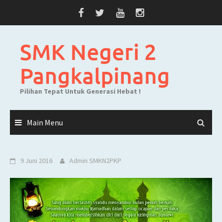
Skip
to
content
SMK Negeri 2
Pangkalpinang
Pilihan Tepat Untuk Generasi Hebat !
Main Menu
9 Juni 2016
Admin SMKN2PKP