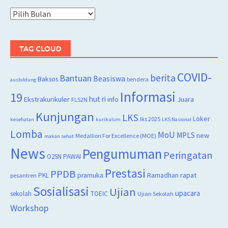
Arsip
TAG CLOUD
COVID-
berita
Bantuan
Beasiswa
Baksos
bendera
ausbildung
Informasi
19
hut ri
Juara
Ekstrakurikuler
info
FLS2N
Kunjungan
LKS
Loker
lks 2025
kesehatan
kurikulum
LKS Nasional
Lomba
MoU
MPLS
new
Medallion For Excellence (MOE)
makan sehat
News
Pengumuman
Peringatan
O2SN
PAWAI
Prestasi
PPDB
rapat
PKL
pramuka
Ramadhan
pesantren
Sosialisasi
Ujian
upacara
sekolah
TOEIC
Ujian Sekolah
Workshop