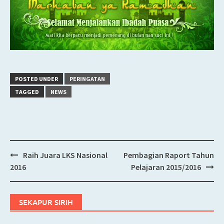
POSTED UNDER
PERINGATAN
TAGGED
NEWS
Raih Juara LKS Nasional
Pembagian Raport Tahun
Post
2016
Pelajaran 2015/2016
navigation
SEKAPUR SIRIH