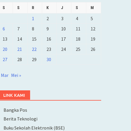
S
S
R
K
J
S
M
1
2
3
4
5
6
7
8
9
10
11
12
13
14
15
16
17
18
19
20
21
22
23
24
25
26
27
28
29
30
 Mar
Mei »
LINK KAMI
Bangka Pos
Berita Teknologi
Buku Sekolah Elektronik (BSE)