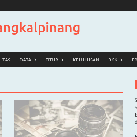
angkalpinang
LITAS
DATA
FITUR
KELULUSAN
BKK
E
b
d
K