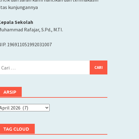
atas kunjungannya
Kepala Sekolah
uhammad Rafajar, S.Pd., M.TI.
NIP. 196911051992031007
ari
ntuk:
ARSIP
rsip
TAG CLOUD