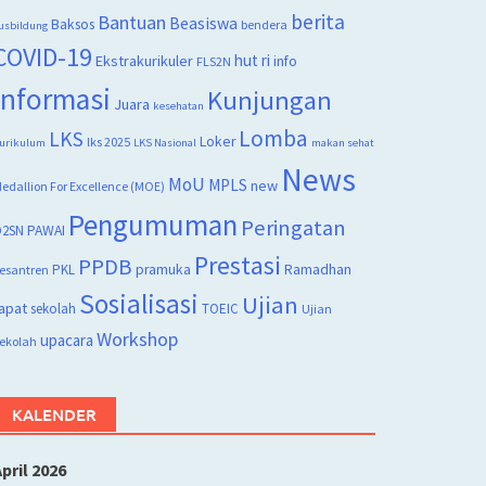
berita
Bantuan
Beasiswa
Baksos
bendera
usbildung
COVID-19
hut ri
Ekstrakurikuler
info
FLS2N
Informasi
Kunjungan
Juara
kesehatan
Lomba
LKS
Loker
lks 2025
urikulum
LKS Nasional
makan sehat
News
MoU
MPLS
new
edallion For Excellence (MOE)
Pengumuman
Peringatan
2SN
PAWAI
Prestasi
PPDB
PKL
pramuka
Ramadhan
esantren
Sosialisasi
Ujian
apat
sekolah
TOEIC
Ujian
Workshop
upacara
ekolah
KALENDER
pril 2026