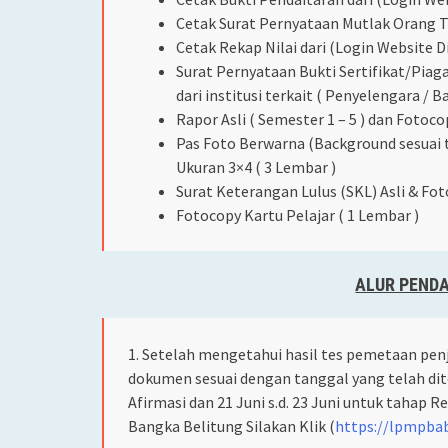
Cetak Surat Pernyataan Mutlak Orang Tu
Cetak Rekap Nilai dari (Login Website D
Surat Pernyataan Bukti Sertifikat/Pia
dari institusi terkait ( Penyelengara / 
Rapor Asli ( Semester 1 – 5 ) dan Fotoco
Pas Foto Berwarna (Background sesuai t
Ukuran 3×4 ( 3 Lembar )
Surat Keterangan Lulus (SKL) Asli & Fot
Fotocopy Kartu Pelajar ( 1 Lembar )
ALUR PENDA
1. Setelah mengetahui hasil tes pemetaan pen
dokumen sesuai dengan tanggal yang telah diten
Afirmasi dan 21 Juni s.d. 23 Juni untuk tahap 
Bangka Belitung Silakan Klik (
https://lpmpbab