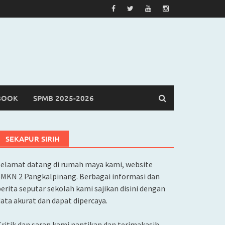
BOOK
SPMB 2025-2026
SEKAPUR SIRIH
Selamat datang di rumah maya kami, website
SMKN 2 Pangkalpinang. Berbagai informasi dan
erita seputar sekolah kami sajikan disini dengan
ata akurat dan dapat dipercaya.
ritik dan saran kami nantikan dan terimakasih