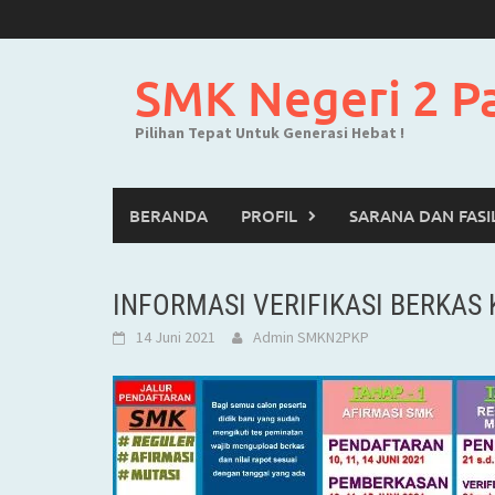
Skip
to
content
SMK Negeri 2 P
Pilihan Tepat Untuk Generasi Hebat !
BERANDA
PROFIL
SARANA DAN FASI
INFORMASI VERIFIKASI BERKAS
14 Juni 2021
Admin SMKN2PKP