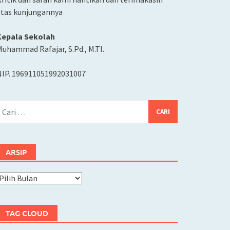
atas kunjungannya
Kepala Sekolah
uhammad Rafajar, S.Pd., M.TI.
NIP. 196911051992031007
ari
ntuk:
ARSIP
rsip
TAG CLOUD