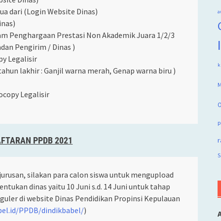
a dari (Login Website Dinas)
a
inas)
gam Penghargaan Prestasi Non Akademik Juara 1/2/3
Badan Pengirim / Dinas )
py Legalisir
k
ahun lakhir : Ganjil warna merah, Genap warna biru )
M
ocopy Legalisir
O
p
FTARAN PPDB 2021
r
S
jurusan, silakan para calon siswa untuk mengupload
tukan dinas yaitu 10 Juni s.d. 14 Juni untuk tahap
Reguler di website Dinas Pendidikan Propinsi Kepulauan
el.id/PPDB/dindikbabel/
)