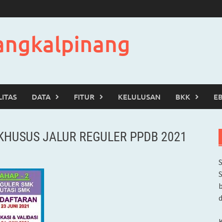
angkalpinang
LITAS
DATA
FITUR
KELULUSAN
BKK
E
 KHUSUS JALUR REGULER PPDB 2021
b
d
K