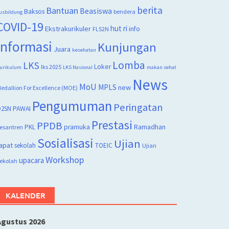
berita
Bantuan
Beasiswa
Baksos
bendera
usbildung
COVID-19
hut ri
Ekstrakurikuler
info
FLS2N
Informasi
Kunjungan
Juara
kesehatan
Lomba
LKS
Loker
lks 2025
urikulum
LKS Nasional
makan sehat
News
MoU
MPLS
new
edallion For Excellence (MOE)
Pengumuman
Peringatan
2SN
PAWAI
Prestasi
PPDB
PKL
pramuka
Ramadhan
esantren
Sosialisasi
Ujian
apat
sekolah
TOEIC
Ujian
Workshop
upacara
ekolah
KALENDER
Agustus 2026