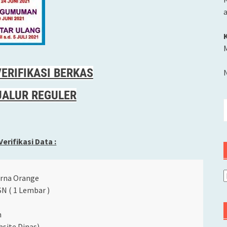
M
ERIFIKASI BERKAS
JALUR REGULER
C
u
erifikasi Data :
A
rna Orange
SN ( 1 Lembar )
n
bsite Dinas)