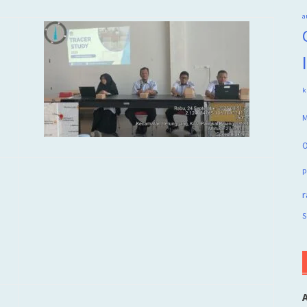
a
k
M
O
p
r
S