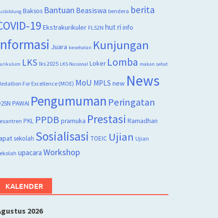
berita
Bantuan
Beasiswa
Baksos
bendera
usbildung
COVID-19
hut ri
Ekstrakurikuler
info
FLS2N
Informasi
Kunjungan
Juara
kesehatan
Lomba
LKS
Loker
lks 2025
urikulum
LKS Nasional
makan sehat
News
MoU
MPLS
new
edallion For Excellence (MOE)
Pengumuman
Peringatan
2SN
PAWAI
Prestasi
PPDB
PKL
pramuka
Ramadhan
esantren
Sosialisasi
Ujian
apat
sekolah
TOEIC
Ujian
Workshop
upacara
ekolah
KALENDER
Agustus 2026