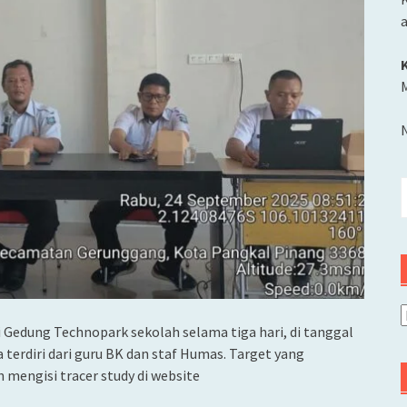
M
C
u
A
 Gedung Technopark sekolah selama tiga hari, di tanggal
 terdiri dari guru BK dan staf Humas. Target yang
 mengisi tracer study di website