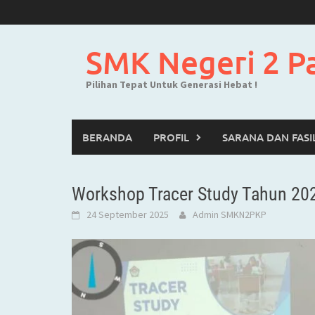
Skip
to
content
SMK Negeri 2 P
Pilihan Tepat Untuk Generasi Hebat !
BERANDA
PROFIL
SARANA DAN FASI
Workshop Tracer Study Tahun 20
24 September 2025
Admin SMKN2PKP