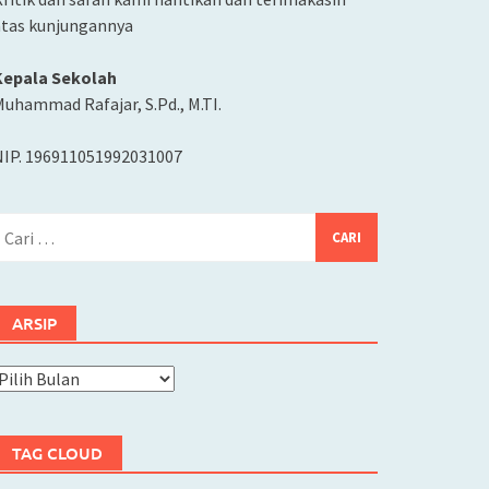
atas kunjungannya
Kepala Sekolah
uhammad Rafajar, S.Pd., M.TI.
NIP. 196911051992031007
ari
ntuk:
ARSIP
rsip
TAG CLOUD