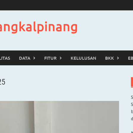
angkalpinang
LITAS
DATA
FITUR
KELULUSAN
BKK
E
25
b
d
K