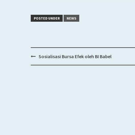
POSTED UNDER
NEWS
Sosialisasi Bursa Efek oleh BI Babel
Post
navigation