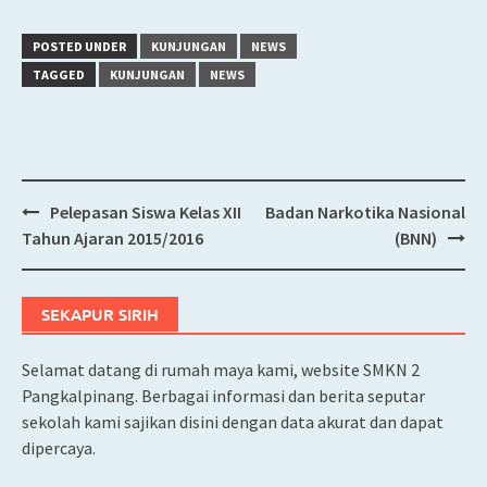
POSTED UNDER
KUNJUNGAN
NEWS
TAGGED
KUNJUNGAN
NEWS
Pelepasan Siswa Kelas XII
Badan Narkotika Nasional
Post
Tahun Ajaran 2015/2016
(BNN)
navigation
SEKAPUR SIRIH
Selamat datang di rumah maya kami, website SMKN 2
Pangkalpinang. Berbagai informasi dan berita seputar
sekolah kami sajikan disini dengan data akurat dan dapat
dipercaya.