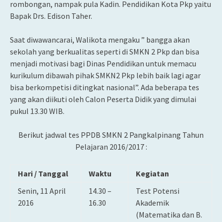
rombongan, nampak pula Kadin. Pendidikan Kota Pkp yaitu
Bapak Drs. Edison Taher.
Saat diwawancarai, Walikota mengaku ” bangga akan
sekolah yang berkualitas seperti di SMKN 2 Pkp dan bisa
menjadi motivasi bagi Dinas Pendidikan untuk memacu
kurikulum dibawah pihak SMKN2 Pkp lebih baik lagi agar
bisa berkompetisi ditingkat nasional”. Ada beberapa tes
yang akan diikuti oleh Calon Peserta Didik yang dimulai
pukul 13.30 WIB.
Berikut jadwal tes PPDB SMKN 2 Pangkalpinang Tahun
Pelajaran 2016/2017 :
Hari / Tanggal
Waktu
Kegiatan
Senin, 11 April
14.30 –
Test Potensi
2016
16.30
Akademik
(Matematika dan B.