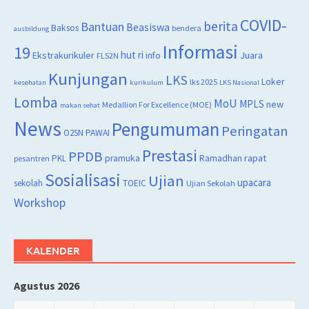
COVID-
berita
Bantuan
Beasiswa
Baksos
bendera
ausbildung
Informasi
19
hut ri
Juara
Ekstrakurikuler
info
FLS2N
Kunjungan
LKS
Loker
lks 2025
kesehatan
kurikulum
LKS Nasional
Lomba
MoU
MPLS
new
Medallion For Excellence (MOE)
makan sehat
News
Pengumuman
Peringatan
O2SN
PAWAI
Prestasi
PPDB
rapat
PKL
pramuka
Ramadhan
pesantren
Sosialisasi
Ujian
upacara
sekolah
TOEIC
Ujian Sekolah
Workshop
KALENDER
Agustus 2026