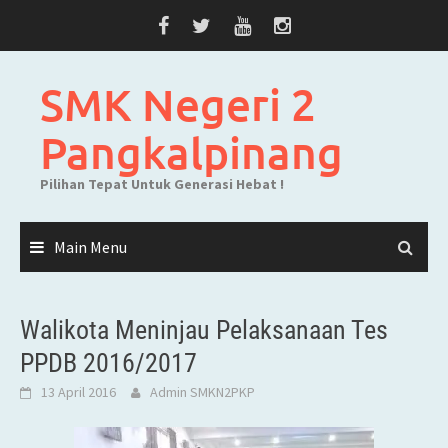
Skip
to
content
SMK Negeri 2
Pangkalpinang
Pilihan Tepat Untuk Generasi Hebat !
Main Menu
Walikota Meninjau Pelaksanaan Tes
PPDB 2016/2017
13 April 2016
Admin SMKN2PKP