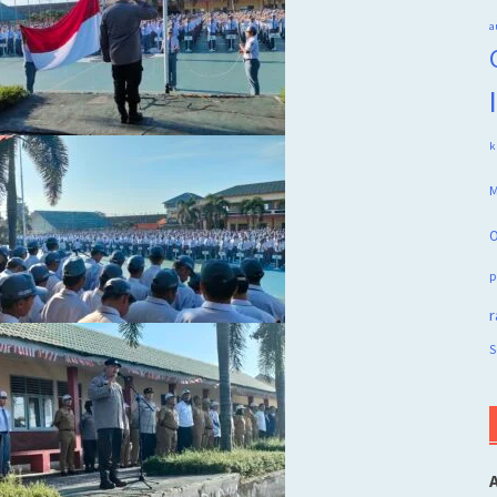
a
k
M
O
p
r
S