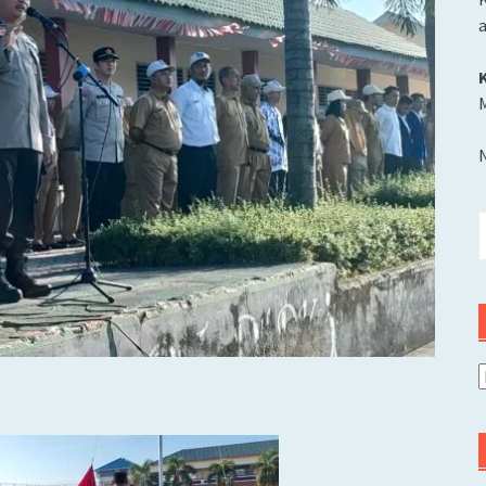
M
C
u
A