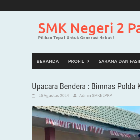
Skip
to
content
SMK Negeri 2 P
Pilihan Tepat Untuk Generasi Hebat !
BERANDA
PROFIL
SARANA DAN FASI
Upacara Bendera : Bimnas Polda 
26 Agustus 2024
Admin SMKN2PKP