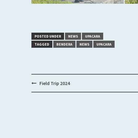
POSTED UNDER
NEWS
UPACARA
TAGGED
BENDERA
NEWS
UPACARA
Field Trip 2024
Post
navigation