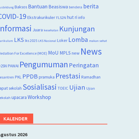
berita
Bantuan
Beasiswa
Baksos
bendera
usbildung
COVID-19
hut ri
Ekstrakurikuler
info
FLS2N
Informasi
Kunjungan
Juara
kesehatan
Lomba
LKS
Loker
lks 2025
urikulum
LKS Nasional
makan sehat
News
MoU
MPLS
new
edallion For Excellence (MOE)
Pengumuman
Peringatan
2SN
PAWAI
Prestasi
PPDB
PKL
pramuka
Ramadhan
esantren
Sosialisasi
Ujian
apat
sekolah
TOEIC
Ujian
Workshop
upacara
ekolah
KALENDER
Agustus 2026