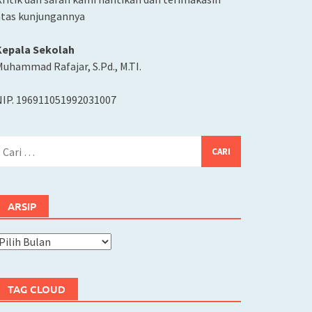
atas kunjungannya
Kepala Sekolah
uhammad Rafajar, S.Pd., M.TI.
NIP. 196911051992031007
ari
ntuk:
ARSIP
rsip
TAG CLOUD