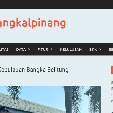
angkalpinang
LITAS
DATA
FITUR
KELULUSAN
BKK
E
Kepulauan Bangka Belitung
b
d
K