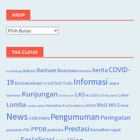
ARSIP
Arsip
TAG CLOUD
COVID-
berita
Bantuan
Beasiswa
Baksos
bendera
ausbildung
Informasi
19
hut ri
Juara
Ekstrakurikuler
info
FLS2N
Kunjungan
LKS
Loker
lks 2025
kesehatan
kurikulum
LKS Nasional
Lomba
MoU
MPLS
new
Medallion For Excellence (MOE)
makan sehat
News
Pengumuman
Peringatan
O2SN
PAWAI
Prestasi
PPDB
rapat
PKL
pramuka
Ramadhan
pesantren
Sosialisasi