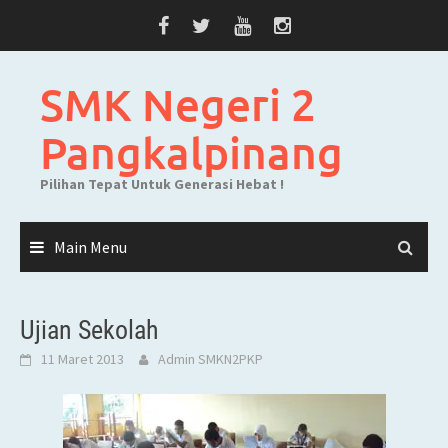
Skip
to
content
SMK Negeri 2
Pangkalpinang
Pilihan Tepat Untuk Generasi Hebat !
Main Menu
Ujian Sekolah
11 Maret 2013
Admin SMKN2PKP