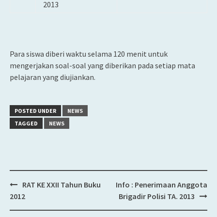
2013
Para siswa diberi waktu selama 120 menit untuk
mengerjakan soal-soal yang diberikan pada setiap mata
pelajaran yang diujiankan.
POSTED UNDER
NEWS
TAGGED
NEWS
RAT KE XXII Tahun Buku
Info : Penerimaan Anggota
Post
2012
Brigadir Polisi TA. 2013
navigation