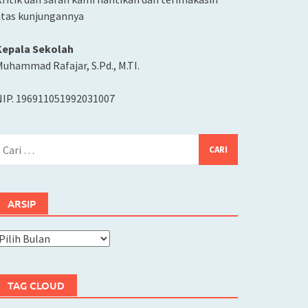
atas kunjungannya
Kepala Sekolah
uhammad Rafajar, S.Pd., M.TI.
NIP. 196911051992031007
ari
ntuk:
ARSIP
rsip
TAG CLOUD