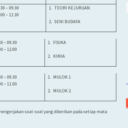
.30 –
0
9.30
1.
TEORI KEJURUAN
.00 – 11.30
2.
SENI BUDAYA
30 –
0
9.30
1.
FISIKA
00 – 12.00
2.
KIMIA
30 –
0
9.30
1.
MULOK 1
«
00 – 11.00
2.
MULOK 2
mengerjakan soal-soal yang diberikan pada setiap mata