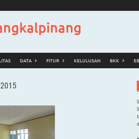
angkalpinang
LITAS
DATA
FITUR
KELULUSAN
BKK
E
/2015
b
d
K