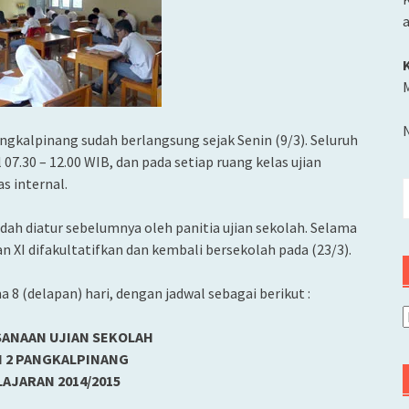
M
ngkalpinang sudah berlangsung sejak Senin (9/3). Seluruh
 07.30 – 12.00 WIB, dan pada setiap ruang kelas ujian
s internal.
C
u
dah diatur sebelumnya oleh panitia ujian sekolah. Selama
an XI difakultatifkan dan kembali bersekolah pada (23/3).
 8 (delapan) hari, dengan jadwal sebagai berikut :
A
SANAAN UJIAN SEKOLAH
I 2 PANGKALPINANG
AJARAN 2014/2015