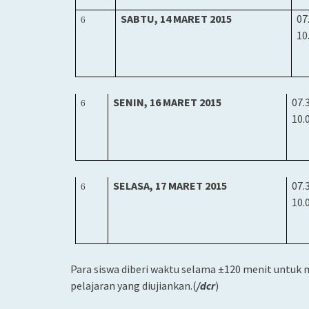
SABTU, 14 MARET 2015
07
6
10
SENIN, 16 MARET 2015
07
.
6
10.
SELASA, 17 MARET 2015
07
.
6
10.
Para siswa diberi waktu selama ±120 menit untuk 
pelajaran yang diujiankan.(
/dcr
)