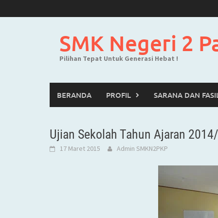
Skip
to
content
SMK Negeri 2 P
Pilihan Tepat Untuk Generasi Hebat !
BERANDA
PROFIL
SARANA DAN FASI
Ujian Sekolah Tahun Ajaran 2014
17 Maret 2015
Admin SMKN2PKP