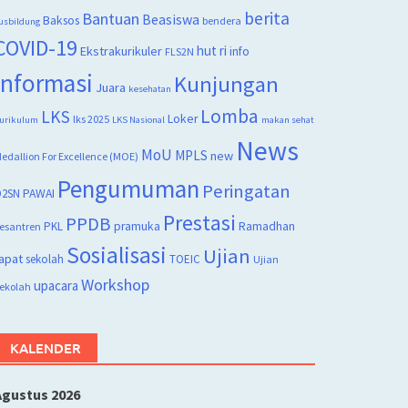
berita
Bantuan
Beasiswa
Baksos
bendera
usbildung
COVID-19
hut ri
Ekstrakurikuler
info
FLS2N
Informasi
Kunjungan
Juara
kesehatan
Lomba
LKS
Loker
lks 2025
urikulum
LKS Nasional
makan sehat
News
MoU
MPLS
new
edallion For Excellence (MOE)
Pengumuman
Peringatan
2SN
PAWAI
Prestasi
PPDB
PKL
pramuka
Ramadhan
esantren
Sosialisasi
Ujian
apat
sekolah
TOEIC
Ujian
Workshop
upacara
ekolah
KALENDER
Agustus 2026