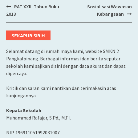
RAT XXIII Tahun Buku
Sosialisasi Wawasan
Post
2013
Kebangsaan
navigation
SEKAPUR SIRIH
Selamat datang di rumah maya kami, website SMKN 2
Pangkalpinang. Berbagai informasi dan berita seputar
sekolah kami sajikan disini dengan data akurat dan dapat
dipercaya.
Kritik dan saran kami nantikan dan terimakasih atas
kunjungannya
Kepala Sekolah
Muhammad Rafajar, S.Pd., M.TI.
NIP. 196911051992031007