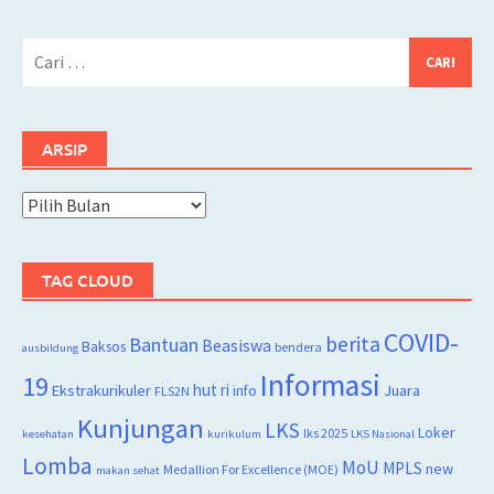
Cari
untuk:
ARSIP
Arsip
TAG CLOUD
COVID-
berita
Bantuan
Beasiswa
Baksos
bendera
ausbildung
Informasi
19
hut ri
Juara
Ekstrakurikuler
info
FLS2N
Kunjungan
LKS
Loker
lks 2025
kesehatan
kurikulum
LKS Nasional
Lomba
MoU
MPLS
new
Medallion For Excellence (MOE)
makan sehat