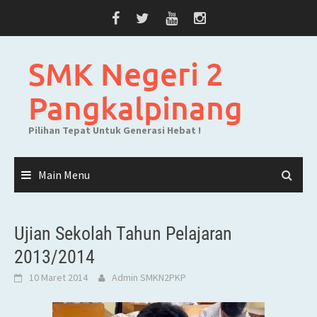
Skip
to
content
SMK Negeri 2
Pangkalpinang
Pilihan Tepat Untuk Generasi Hebat !
Main Menu
Ujian Sekolah Tahun Pelajaran
2013/2014
10 Maret 2014
Admin SMKN2PKP