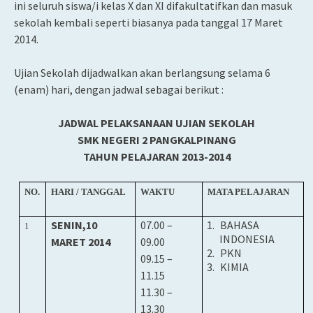
ini seluruh siswa/i kelas X dan XI difakultatifkan dan masuk
sekolah kembali seperti biasanya pada tanggal 17 Maret
2014.
Ujian Sekolah dijadwalkan akan berlangsung selama 6
(enam) hari, dengan jadwal sebagai berikut :
JADWAL PELAKSANAAN UJIAN SEKOLAH
SMK NEGERI 2 PANGKALPINANG
TAHUN PELAJARAN 2013-2014
NO.
HARI / TANGGAL
WAKTU
MATA PELAJARAN
SENIN
,
10
07
.00 –
1.
BAHASA
1
INDONESIA
MARET 2014
0
9.00
2.
PKN
09.15 –
3.
KIMIA
11.15
11.30 –
13.30