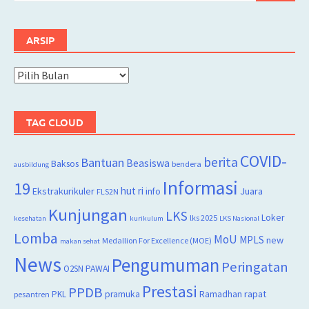
ARSIP
Arsip
TAG CLOUD
COVID-
berita
Bantuan
Beasiswa
Baksos
bendera
ausbildung
Informasi
19
hut ri
Juara
Ekstrakurikuler
info
FLS2N
Kunjungan
LKS
Loker
lks 2025
kesehatan
kurikulum
LKS Nasional
Lomba
MoU
MPLS
new
Medallion For Excellence (MOE)
makan sehat
News
Pengumuman
Peringatan
O2SN
PAWAI
Prestasi
PPDB
rapat
PKL
pramuka
Ramadhan
pesantren