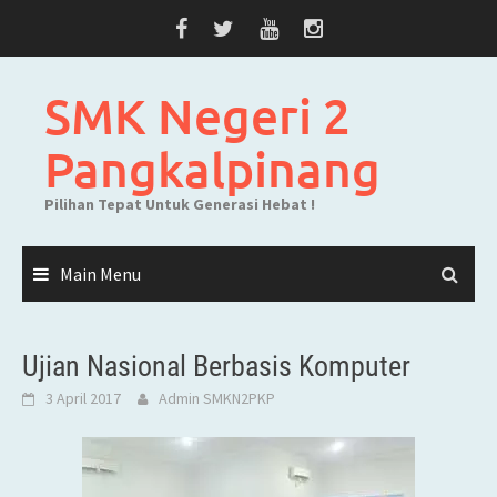
Skip
to
content
SMK Negeri 2
Pangkalpinang
Pilihan Tepat Untuk Generasi Hebat !
Main Menu
Ujian Nasional Berbasis Komputer
3 April 2017
Admin SMKN2PKP