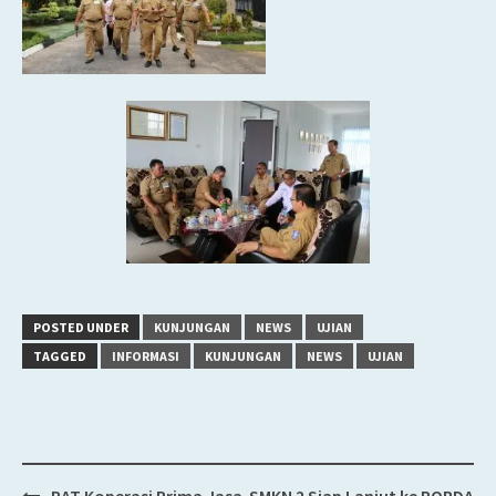
POSTED UNDER
KUNJUNGAN
NEWS
UJIAN
TAGGED
INFORMASI
KUNJUNGAN
NEWS
UJIAN
RAT Koperasi Prima Jasa
SMKN 2 Siap Lanjut ke POPDA