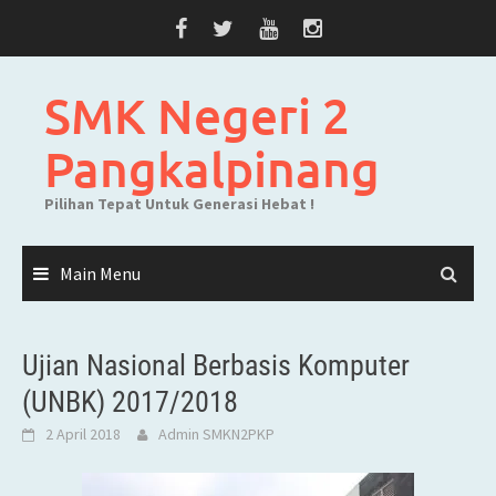
Skip
to
content
SMK Negeri 2
Pangkalpinang
Pilihan Tepat Untuk Generasi Hebat !
Main Menu
Ujian Nasional Berbasis Komputer
(UNBK) 2017/2018
2 April 2018
Admin SMKN2PKP