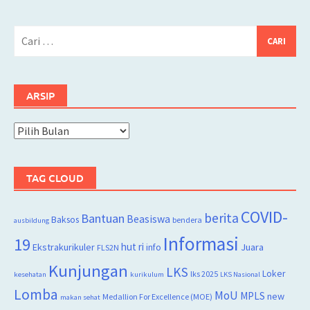
Cari
untuk:
ARSIP
Arsip
TAG CLOUD
COVID-
berita
Bantuan
Beasiswa
Baksos
bendera
ausbildung
Informasi
19
hut ri
Juara
Ekstrakurikuler
info
FLS2N
Kunjungan
LKS
Loker
lks 2025
kesehatan
kurikulum
LKS Nasional
Lomba
MoU
MPLS
new
Medallion For Excellence (MOE)
makan sehat