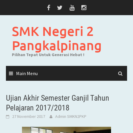
Skip
to
content
SMK Negeri 2
Pangkalpinang
Pilihan Tepat Untuk Generasi Hebat !
Main Menu
Ujian Akhir Semester Ganjil Tahun
Pelajaran 2017/2018
27 November 2017
Admin SMKN2PKP