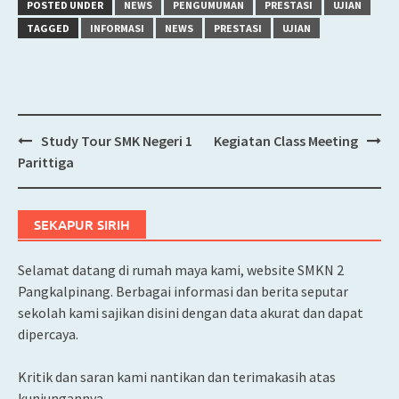
POSTED UNDER
NEWS
PENGUMUMAN
PRESTASI
UJIAN
TAGGED
INFORMASI
NEWS
PRESTASI
UJIAN
Study Tour SMK Negeri 1
Kegiatan Class Meeting
Post
Parittiga
navigation
SEKAPUR SIRIH
Selamat datang di rumah maya kami, website SMKN 2
Pangkalpinang. Berbagai informasi dan berita seputar
sekolah kami sajikan disini dengan data akurat dan dapat
dipercaya.
Kritik dan saran kami nantikan dan terimakasih atas
kunjungannya