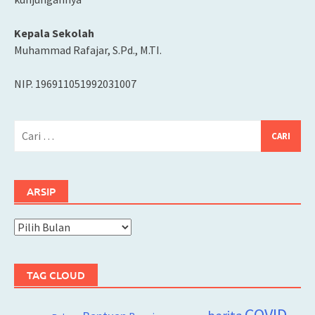
Kepala Sekolah
Muhammad Rafajar, S.Pd., M.TI.
NIP. 196911051992031007
Cari
untuk:
ARSIP
Arsip
TAG CLOUD
COVID-