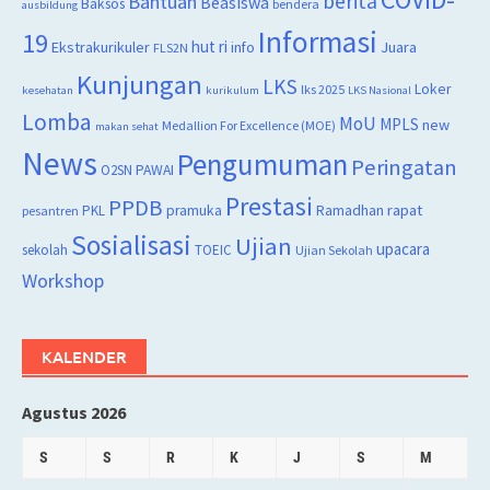
berita
Bantuan
Beasiswa
Baksos
bendera
ausbildung
Informasi
19
hut ri
Juara
Ekstrakurikuler
info
FLS2N
Kunjungan
LKS
Loker
lks 2025
kesehatan
kurikulum
LKS Nasional
Lomba
MoU
MPLS
new
Medallion For Excellence (MOE)
makan sehat
News
Pengumuman
Peringatan
O2SN
PAWAI
Prestasi
PPDB
rapat
PKL
pramuka
Ramadhan
pesantren
Sosialisasi
Ujian
upacara
sekolah
TOEIC
Ujian Sekolah
Workshop
KALENDER
Agustus 2026
S
S
R
K
J
S
M