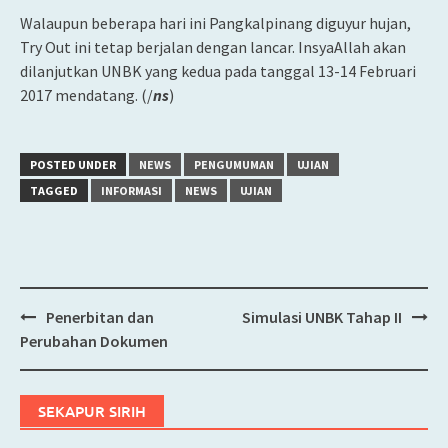
Walaupun beberapa hari ini Pangkalpinang diguyur hujan,
Try Out ini tetap berjalan dengan lancar. InsyaAllah akan
dilanjutkan UNBK yang kedua pada tanggal 13-14 Februari
2017 mendatang. (/
ns
)
POSTED UNDER
NEWS
PENGUMUMAN
UJIAN
TAGGED
INFORMASI
NEWS
UJIAN
Penerbitan dan
Simulasi UNBK Tahap II
Post
Perubahan Dokumen
navigation
SEKAPUR SIRIH