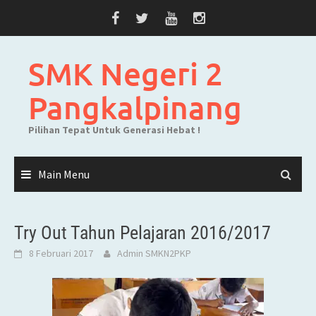
Skip
to
content
SMK Negeri 2
Pangkalpinang
Pilihan Tepat Untuk Generasi Hebat !
Main Menu
Try Out Tahun Pelajaran 2016/2017
8 Februari 2017
Admin SMKN2PKP