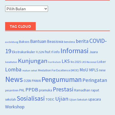
Arsip
TAG CLOUD
COVID-
berita
Bantuan
Beasiswa
Baksos
bendera
ausbildung
Informasi
19
hut ri
Juara
Ekstrakurikuler
info
FLS2N
Kunjungan
LKS
Loker
lks 2025
kesehatan
kurikulum
LKS Nasional
Lomba
MoU
MPLS
new
Medallion For Excellence (MOE)
makan sehat
News
Pengumuman
Peringatan
O2SN
PAWAI
Prestasi
PPDB
rapat
PKL
pramuka
Ramadhan
pesantren
Sosialisasi
Ujian
upacara
sekolah
TOEIC
Ujian Sekolah
Workshop