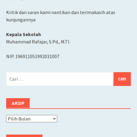
Kritik dan saran kami nantikan dan terimakasih atas
kunjungannya
Kepala Sekolah
Muhammad Rafajar, S.Pd., M.TI.
NIP. 196911051992031007
Cari
untuk:
ARSIP
Arsip