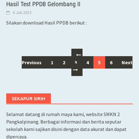
Hasil Test PPDB Gelombang II
6 Juli 2015
Silakan download Hasil PPDB berikut :
Posts
Previous
1
2
3
4
5
6
Next
navigation
SEKAPUR SIRIH
Selamat datang di rumah maya kami, website SMKN 2
Pangkalpinang. Berbagai informasi dan berita seputar
sekolah kami sajikan disini dengan data akurat dan dapat
dipercaya.