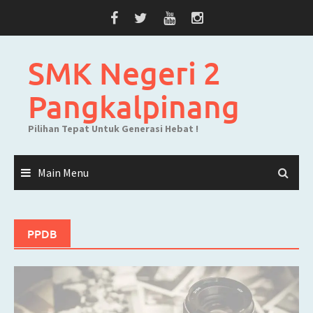
Skip
to
content
SMK Negeri 2
Pangkalpinang
Pilihan Tepat Untuk Generasi Hebat !
Main Menu
PPDB