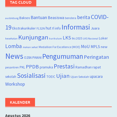
TAG CLOUD
COVID-
berita
Bantuan
Beasiswa
Baksos
bendera
ausbildung
Informasi
19
hut ri
Juara
Ekstrakurikuler
info
FLS2N
Kunjungan
LKS
Loker
lks 2025
kesehatan
kurikulum
LKS Nasional
Lomba
MoU
MPLS
new
Medallion For Excellence (MOE)
makan sehat
News
Pengumuman
Peringatan
O2SN
PAWAI
Prestasi
PPDB
rapat
PKL
pramuka
Ramadhan
pesantren
Sosialisasi
Ujian
upacara
sekolah
TOEIC
Ujian Sekolah
Workshop
KALENDER
Agustus 2026