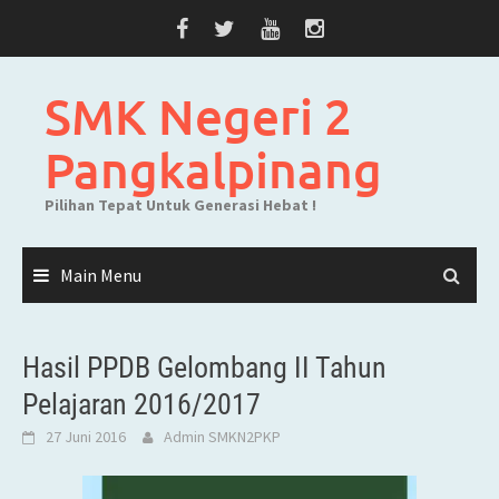
Skip
to
content
SMK Negeri 2
Pangkalpinang
Pilihan Tepat Untuk Generasi Hebat !
Main Menu
Hasil PPDB Gelombang II Tahun
Pelajaran 2016/2017
27 Juni 2016
Admin SMKN2PKP