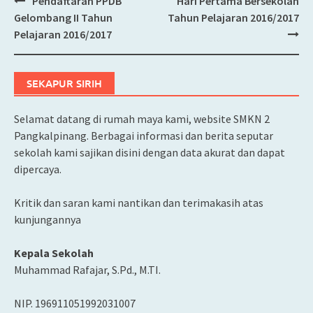
Pendaftaran PPDB
Hari Pertama Bersekolah
Post
Gelombang II Tahun
Tahun Pelajaran 2016/2017
navigation
Pelajaran 2016/2017
SEKAPUR SIRIH
Selamat datang di rumah maya kami, website SMKN 2
Pangkalpinang. Berbagai informasi dan berita seputar
sekolah kami sajikan disini dengan data akurat dan dapat
dipercaya.
Kritik dan saran kami nantikan dan terimakasih atas
kunjungannya
Kepala Sekolah
Muhammad Rafajar, S.Pd., M.TI.
NIP. 196911051992031007