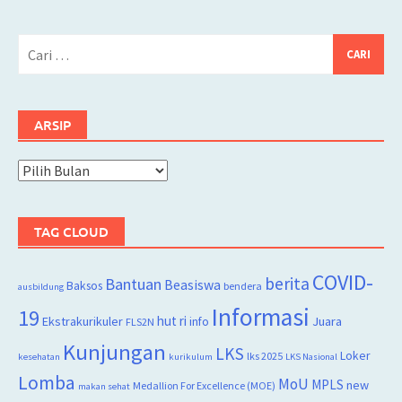
Cari
untuk:
ARSIP
Arsip
TAG CLOUD
COVID-
berita
Bantuan
Beasiswa
Baksos
bendera
ausbildung
Informasi
19
hut ri
Juara
Ekstrakurikuler
info
FLS2N
Kunjungan
LKS
Loker
lks 2025
kesehatan
kurikulum
LKS Nasional
Lomba
MoU
MPLS
new
Medallion For Excellence (MOE)
makan sehat