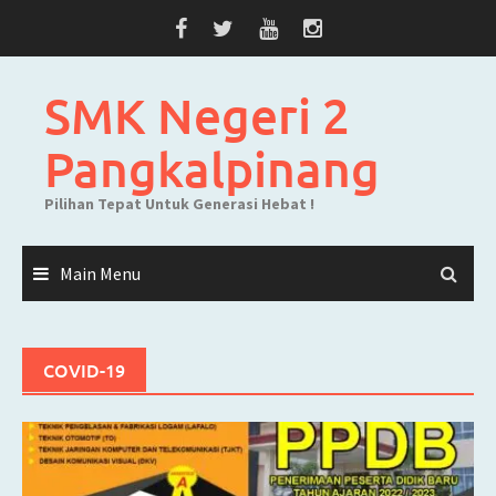
Skip
to
content
SMK Negeri 2
Pangkalpinang
Pilihan Tepat Untuk Generasi Hebat !
Main Menu
COVID-19