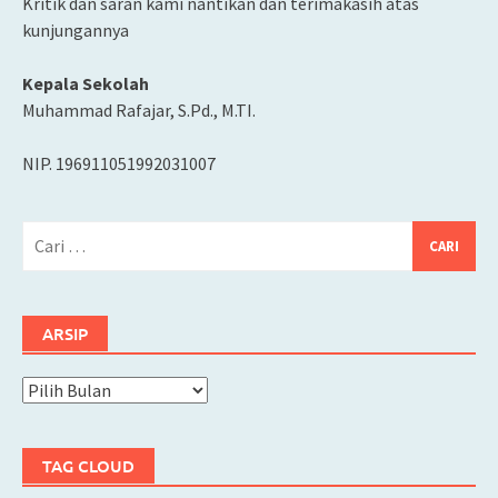
Kritik dan saran kami nantikan dan terimakasih atas
kunjungannya
Kepala Sekolah
Muhammad Rafajar, S.Pd., M.TI.
NIP. 196911051992031007
Cari
untuk:
ARSIP
Arsip
TAG CLOUD