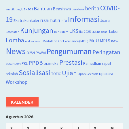
COVID-
berita
Bantuan
Beasiswa
Baksos
bendera
ausbildung
Informasi
19
hut ri
Juara
Ekstrakurikuler
info
FLS2N
Kunjungan
LKS
Loker
lks 2025
kesehatan
kurikulum
LKS Nasional
Lomba
MoU
MPLS
new
Medallion For Excellence (MOE)
makan sehat
News
Pengumuman
Peringatan
O2SN
PAWAI
Prestasi
PPDB
rapat
PKL
pramuka
Ramadhan
pesantren
Sosialisasi
Ujian
upacara
sekolah
TOEIC
Ujian Sekolah
Workshop
KALENDER
Agustus 2026
S
S
R
K
J
S
M