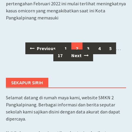
pertengahan Februari 2022 ini mulai terlihat meningkatnya
kasus omicorn yang mengakibatkan saat ini Kota
Pangkalpinang memasuki
Previous
1
2
3
4
5
…
Posts
17
Next
navigation
SEKAPUR SIRIH
Selamat datang di rumah maya kami, website SMKN 2
Pangkalpinang. Berbagai informasi dan berita seputar
sekolah kami sajikan disini dengan data akurat dan dapat
dipercaya.