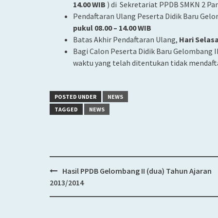
14.00 WIB
) di Sekretariat PPDB SMKN 2 Pa
Pendaftaran Ulang Peserta Didik Baru Gelo
pukul 08.00 – 14.00 WIB
Batas Akhir Pendaftaran Ulang,
Hari Selasa
Bagi Calon Peserta Didik Baru Gelombang I
waktu yang telah ditentukan tidak mendaf
POSTED UNDER
NEWS
TAGGED
NEWS
Hasil PPDB Gelombang II (dua) Tahun Ajaran
Post
2013/2014
navigation