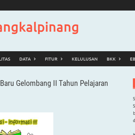
angkalpinang
LITAS
DATA
FITUR
KELULUSAN
BKK
E
k Baru Gelombang II Tahun Pelajaran
b
d
K