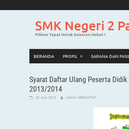
Skip
to
content
SMK Negeri 2 P
Pilihan Tepat Untuk Generasi Hebat !
BERANDA
PROFIL
SARANA DAN FASI
Syarat Daftar Ulang Peserta Didi
2013/2014
28 Juni 2013
Admin SMKN2PKP