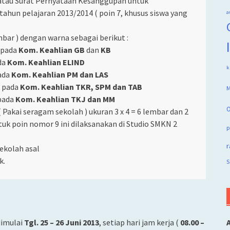
’ atau Surat Pernyataan Kesanggupan untuk
tahun pelajaran 2013/2014 ( poin 7, khusus siswa yang
a
bar ) dengan warna sebagai berikut :
a pada
Kom. Keahlian GB
dan
KB
da
Kom. Keahlian ELIND
k
pada
Kom. Keahlian PM dan LAS
a pada
Kom. Keahlian TKR, SPM dan TAB
M
 pada
Kom. Keahlian TKJ dan MM
O
Pakai seragam sekolah ) ukuran 3 x 4 = 6 lembar dan 2
tuk poin nomor 9 ini dilaksanakan di Studio SMKN 2
p
r
ekolah asal
k.
S
dimulai
Tgl. 25 – 26 Juni 2013
, setiap hari jam kerja (
08.00 –