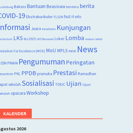
berita
Bantuan
Beasiswa
Baksos
bendera
usbildung
COVID-19
hut ri
Ekstrakurikuler
info
FLS2N
Informasi
Kunjungan
Juara
kesehatan
Lomba
LKS
Loker
lks 2025
urikulum
LKS Nasional
makan sehat
News
MoU
MPLS
new
edallion For Excellence (MOE)
Pengumuman
Peringatan
2SN
PAWAI
Prestasi
PPDB
PKL
pramuka
Ramadhan
esantren
Sosialisasi
Ujian
apat
sekolah
TOEIC
Ujian
Workshop
upacara
ekolah
KALENDER
Agustus 2026