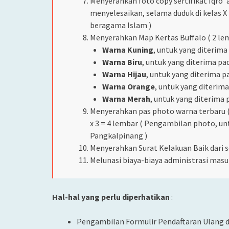
Menyerahkan foto copy sertifikat Iqro
menyelesaikan, selama duduk di kelas X 
beragama Islam )
Menyerahkan Map Kertas Buffalo ( 2 lem
Warna Kuning
, untuk yang diterim
Warna Biru
, untuk yang diterima pa
Warna Hijau
, untuk yang diterima 
Warna Orange
, untuk yang diterim
Warna Merah
, untuk yang diterima
Menyerahkan pas photo warna terbaru ( 
x 3 = 4 lembar ( Pengambilan photo, un
Pangkalpinang )
Menyerahkan Surat Kelakuan Baik dari s
Melunasi biaya-biaya administrasi masu
Hal-hal yang perlu diperhatikan
:
Pengambilan Formulir Pendaftaran Ulang 