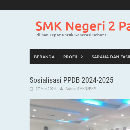
Skip
to
content
SMK Negeri 2 P
Pilihan Tepat Untuk Generasi Hebat !
BERANDA
PROFIL
SARANA DAN FASI
Sosialisasi PPDB 2024-2025
27 Mei 2024
Admin SMKN2PKP