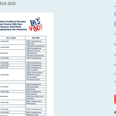
2024-2025:
a
k
M
O
p
r
S