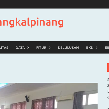
angkalpinang
LITAS
DATA
FITUR
KELULUSAN
BKK
E
b
d
K