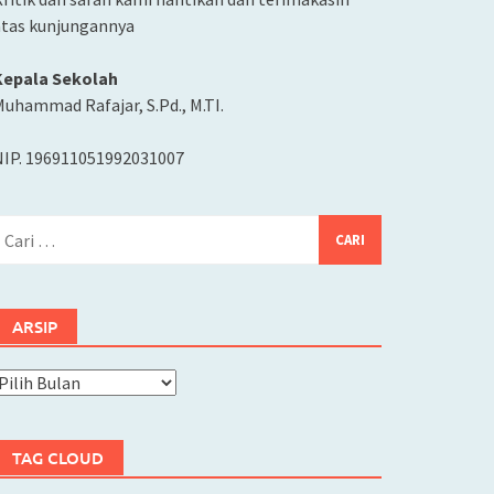
atas kunjungannya
Kepala Sekolah
uhammad Rafajar, S.Pd., M.TI.
NIP. 196911051992031007
ari
ntuk:
ARSIP
rsip
TAG CLOUD