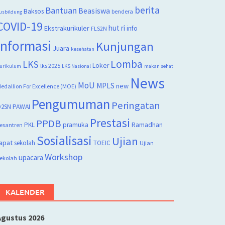
berita
Bantuan
Beasiswa
Baksos
bendera
usbildung
COVID-19
hut ri
Ekstrakurikuler
info
FLS2N
Informasi
Kunjungan
Juara
kesehatan
Lomba
LKS
Loker
lks 2025
urikulum
LKS Nasional
makan sehat
News
MoU
MPLS
new
edallion For Excellence (MOE)
Pengumuman
Peringatan
2SN
PAWAI
Prestasi
PPDB
PKL
pramuka
Ramadhan
esantren
Sosialisasi
Ujian
apat
sekolah
TOEIC
Ujian
Workshop
upacara
ekolah
KALENDER
Agustus 2026