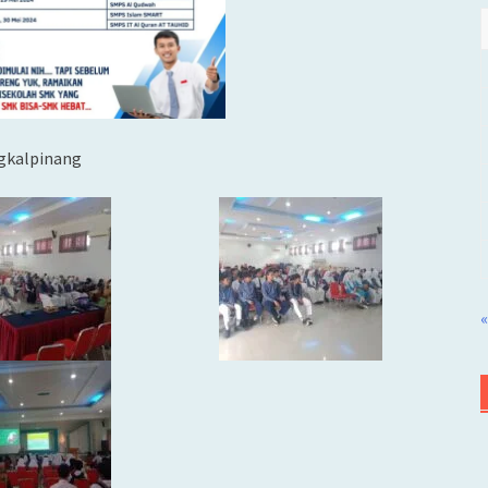
ngkalpinang
«