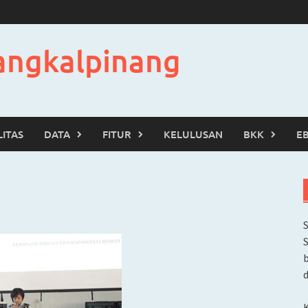
angkalpinang
LITAS
DATA
FITUR
KELULUSAN
BKK
E
b
d
K