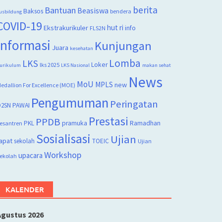
berita
Bantuan
Beasiswa
Baksos
bendera
usbildung
COVID-19
hut ri
Ekstrakurikuler
info
FLS2N
Informasi
Kunjungan
Juara
kesehatan
Lomba
LKS
Loker
lks 2025
urikulum
LKS Nasional
makan sehat
News
MoU
MPLS
new
edallion For Excellence (MOE)
Pengumuman
Peringatan
2SN
PAWAI
Prestasi
PPDB
PKL
pramuka
Ramadhan
esantren
Sosialisasi
Ujian
apat
sekolah
TOEIC
Ujian
Workshop
upacara
ekolah
KALENDER
Agustus 2026