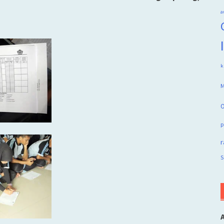
a
k
M
O
p
r
S