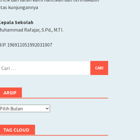
atas kunjungannya
Kepala Sekolah
uhammad Rafajar, S.Pd., M.TI.
NIP. 196911051992031007
ari
ntuk:
ARSIP
rsip
TAG CLOUD