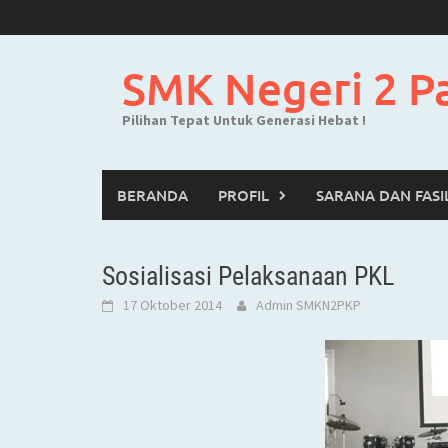
Skip
to
content
SMK Negeri 2 P
Pilihan Tepat Untuk Generasi Hebat !
BERANDA
PROFIL
SARANA DAN FASI
Sosialisasi Pelaksanaan PKL
17 Oktober 2014
Admin SMKN2PKP