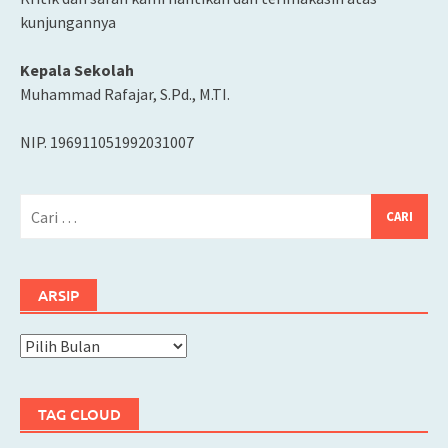
kunjungannya
Kepala Sekolah
Muhammad Rafajar, S.Pd., M.TI.
NIP. 196911051992031007
Cari
untuk:
ARSIP
Arsip
TAG CLOUD