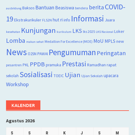
COVID-
berita
Bantuan
Beasiswa
Baksos
bendera
ausbildung
Informasi
19
hut ri
Juara
Ekstrakurikuler
info
FLS2N
Kunjungan
LKS
Loker
lks 2025
kesehatan
kurikulum
LKS Nasional
Lomba
MoU
MPLS
new
Medallion For Excellence (MOE)
makan sehat
News
Pengumuman
Peringatan
O2SN
PAWAI
Prestasi
PPDB
rapat
PKL
pramuka
Ramadhan
pesantren
Sosialisasi
Ujian
upacara
sekolah
TOEIC
Ujian Sekolah
Workshop
KALENDER
Agustus 2026
S
S
R
K
J
S
M