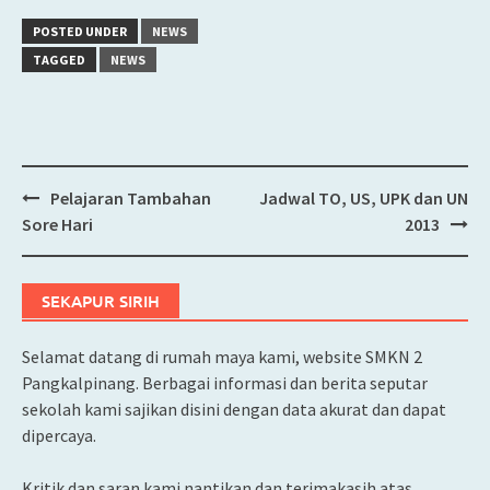
POSTED UNDER
NEWS
TAGGED
NEWS
Pelajaran Tambahan
Jadwal TO, US, UPK dan UN
Post
Sore Hari
2013
navigation
SEKAPUR SIRIH
Selamat datang di rumah maya kami, website SMKN 2
Pangkalpinang. Berbagai informasi dan berita seputar
sekolah kami sajikan disini dengan data akurat dan dapat
dipercaya.
Kritik dan saran kami nantikan dan terimakasih atas