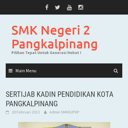
Skip
to
content
SMK Negeri 2
Pangkalpinang
Pilihan Tepat Untuk Generasi Hebat !
Main Menu
SERTIJAB KADIN PENDIDIKAN KOTA
PANGKALPINANG
20 Februari 2013
Admin SMKN2PKP