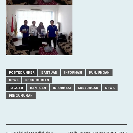
POSTED UNDER
BANTUAN
INFORMASI
KUNJUNGAN
NEWS
PENGUMUMAN
TAGGED
BANTUAN
INFORMASI
KUNJUNGAN
NEWS
PENGUMUMAN
Seleksi Mandiri dan
Raih Juara Umum O2SN SMK