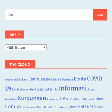
Cari
untuk:
ARSIP
Arsip
TAG CLOUD
COVID-
berita
Bantuan
Beasiswa
Baksos
bendera
ausbildung
Informasi
19
hut ri
Juara
Ekstrakurikuler
info
FLS2N
Kunjungan
LKS
Loker
lks 2025
kesehatan
kurikulum
LKS Nasional
Lomba
MoU
MPLS
new
Medallion For Excellence (MOE)
makan sehat