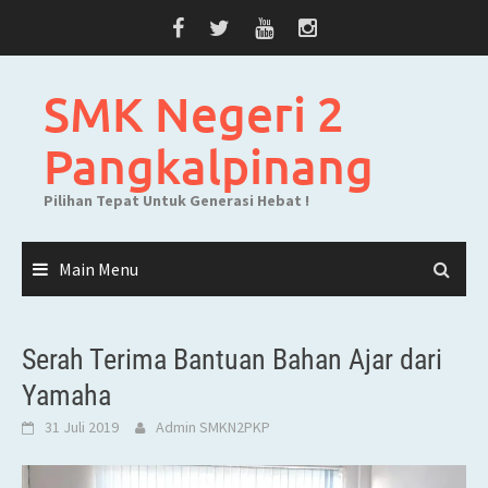
Skip
to
content
SMK Negeri 2
Pangkalpinang
Pilihan Tepat Untuk Generasi Hebat !
Main Menu
Serah Terima Bantuan Bahan Ajar dari
Yamaha
31 Juli 2019
Admin SMKN2PKP