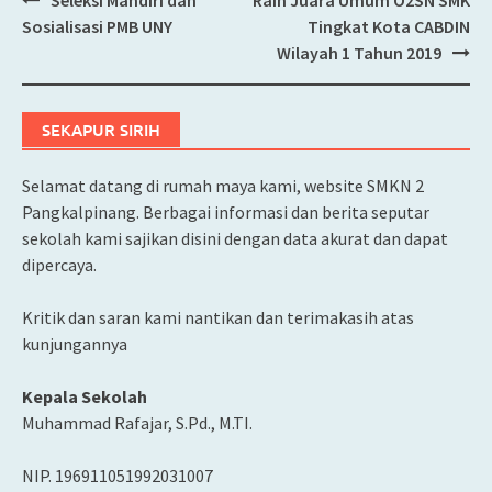
Post
Sosialisasi PMB UNY
Tingkat Kota CABDIN
navigation
Wilayah 1 Tahun 2019
SEKAPUR SIRIH
Selamat datang di rumah maya kami, website SMKN 2
Pangkalpinang. Berbagai informasi dan berita seputar
sekolah kami sajikan disini dengan data akurat dan dapat
dipercaya.
Kritik dan saran kami nantikan dan terimakasih atas
kunjungannya
Kepala Sekolah
Muhammad Rafajar, S.Pd., M.TI.
NIP. 196911051992031007