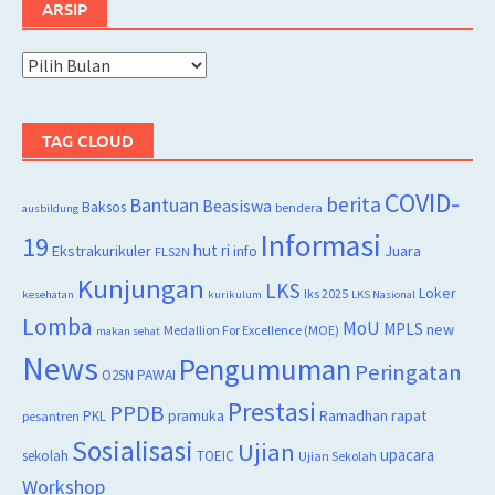
ARSIP
Arsip
TAG CLOUD
COVID-
berita
Bantuan
Beasiswa
Baksos
bendera
ausbildung
Informasi
19
hut ri
Juara
Ekstrakurikuler
info
FLS2N
Kunjungan
LKS
Loker
lks 2025
kesehatan
kurikulum
LKS Nasional
Lomba
MoU
MPLS
new
Medallion For Excellence (MOE)
makan sehat
News
Pengumuman
Peringatan
O2SN
PAWAI
Prestasi
PPDB
rapat
PKL
pramuka
Ramadhan
pesantren
Sosialisasi
Ujian
upacara
sekolah
TOEIC
Ujian Sekolah
Workshop