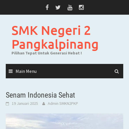
Skip
to
content
SMK Negeri 2
Pangkalpinang
Pilihan Tepat Untuk Generasi Hebat !
Main Menu
Senam Indonesia Sehat
19 Januari 2025
Admin SMKN2PKP