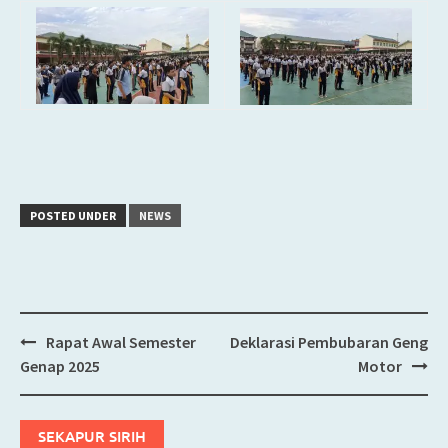
POSTED UNDER
NEWS
Rapat Awal Semester
Deklarasi Pembubaran Geng
Post
Genap 2025
Motor
navigation
SEKAPUR SIRIH