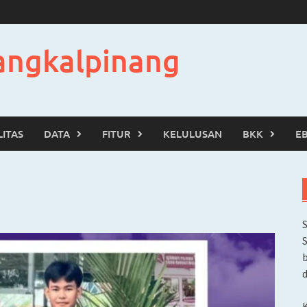
angkalpinang
LITAS
DATA
FITUR
KELULUSAN
BKK
E
b
d
K