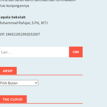
atas kunjungannya
Kepala Sekolah
uhammad Rafajar, S.Pd., M.TI.
NIP. 196911051992031007
ari
ntuk:
ARSIP
rsip
TAG CLOUD