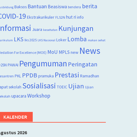
berita
Bantuan
Beasiswa
Baksos
bendera
usbildung
COVID-19
hut ri
Ekstrakurikuler
info
FLS2N
Informasi
Kunjungan
Juara
kesehatan
Lomba
LKS
Loker
lks 2025
urikulum
LKS Nasional
makan sehat
News
MoU
MPLS
new
edallion For Excellence (MOE)
Pengumuman
Peringatan
2SN
PAWAI
Prestasi
PPDB
PKL
pramuka
Ramadhan
esantren
Sosialisasi
Ujian
apat
sekolah
TOEIC
Ujian
Workshop
upacara
ekolah
KALENDER
Agustus 2026