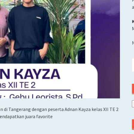
M
C
u
A
n di Tangerang dengan peserta Adnan Kayza kelas XII TE 2
endapatkan juara favorite