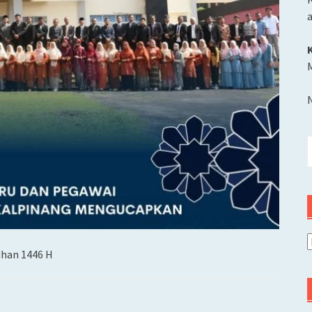
M
C
u
A
dhan 1446 H