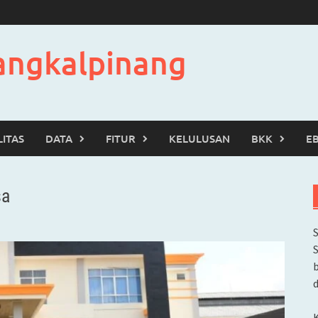
angkalpinang
LITAS
DATA
FITUR
KELULUSAN
BKK
E
sa
b
d
K