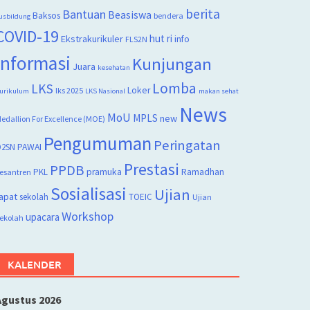
berita
Bantuan
Beasiswa
Baksos
bendera
usbildung
COVID-19
hut ri
Ekstrakurikuler
info
FLS2N
Informasi
Kunjungan
Juara
kesehatan
Lomba
LKS
Loker
lks 2025
urikulum
LKS Nasional
makan sehat
News
MoU
MPLS
new
edallion For Excellence (MOE)
Pengumuman
Peringatan
2SN
PAWAI
Prestasi
PPDB
PKL
pramuka
Ramadhan
esantren
Sosialisasi
Ujian
apat
sekolah
TOEIC
Ujian
Workshop
upacara
ekolah
KALENDER
Agustus 2026