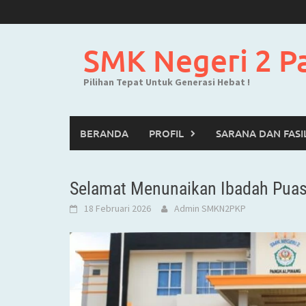
Skip
to
content
SMK Negeri 2 P
Pilihan Tepat Untuk Generasi Hebat !
BERANDA
PROFIL
SARANA DAN FASI
Selamat Menunaikan Ibadah Pua
18 Februari 2026
Admin SMKN2PKP