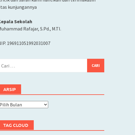
atas kunjungannya
Kepala Sekolah
uhammad Rafajar, S.Pd., M.TI.
NIP. 196911051992031007
ari
ntuk:
ARSIP
rsip
TAG CLOUD