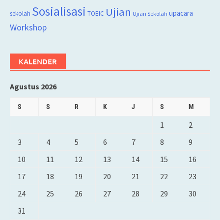
Sosialisasi
Ujian
upacara
sekolah
TOEIC
Ujian Sekolah
Workshop
KALENDER
Agustus 2026
S
S
R
K
J
S
M
1
2
3
4
5
6
7
8
9
10
11
12
13
14
15
16
17
18
19
20
21
22
23
24
25
26
27
28
29
30
31