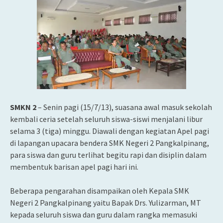
SMKN 2
– Senin pagi (15/7/13), suasana awal masuk sekolah
kembali ceria setelah seluruh siswa-siswi menjalani libur
selama 3 (tiga) minggu. Diawali dengan kegiatan Apel pagi
di lapangan upacara bendera SMK Negeri 2 Pangkalpinang,
para siswa dan guru terlihat begitu rapi dan disiplin dalam
membentuk barisan apel pagi hari ini.
Beberapa pengarahan disampaikan oleh Kepala SMK
Negeri 2 Pangkalpinang yaitu Bapak Drs. Yulizarman, MT
kepada seluruh siswa dan guru dalam rangka memasuki