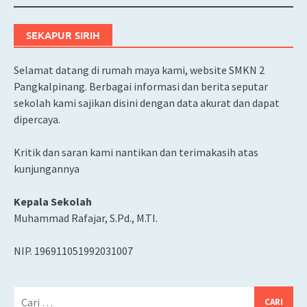
SEKAPUR SIRIH
Selamat datang di rumah maya kami, website SMKN 2
Pangkalpinang. Berbagai informasi dan berita seputar
sekolah kami sajikan disini dengan data akurat dan dapat
dipercaya.
Kritik dan saran kami nantikan dan terimakasih atas
kunjungannya
Kepala Sekolah
Muhammad Rafajar, S.Pd., M.TI.
NIP. 196911051992031007
Cari