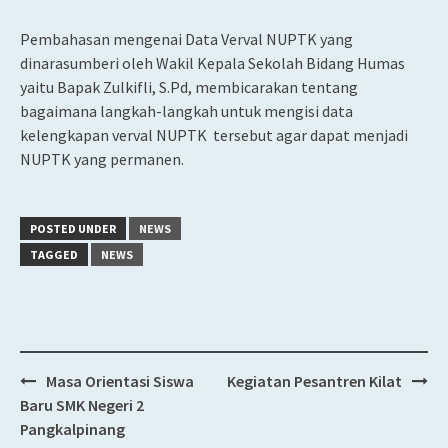
Pembahasan mengenai Data Verval NUPTK yang
dinarasumberi oleh Wakil Kepala Sekolah Bidang Humas
yaitu Bapak Zulkifli, S.Pd, membicarakan tentang
bagaimana langkah-langkah untuk mengisi data
kelengkapan verval NUPTK tersebut agar dapat menjadi
NUPTK yang permanen.
POSTED UNDER
NEWS
TAGGED
NEWS
Masa Orientasi Siswa
Kegiatan Pesantren Kilat
Post
Baru SMK Negeri 2
navigation
Pangkalpinang