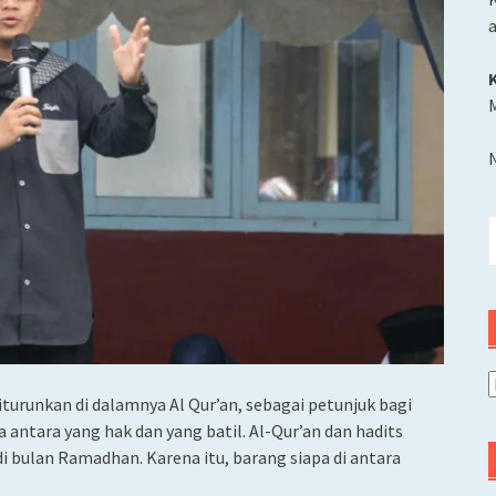
M
C
u
A
urunkan di dalamnya Al Qur’an, sebagai petunjuk bagi
antara yang hak dan yang batil. Al-Qur’an dan hadits
di bulan Ramadhan. Karena itu, barang siapa di antara