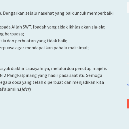
a. Dengarkan selalu nasehat yang baik untuk memperbaiki
pada Allah SWT. Ibadah yang tidak ikhlas akan sia-sia;
ng berpuasa;
sia dan perbuatan yang tidak baik;
berpuasa agar mendapatkan pahala maksimal;
yuk diakhir tausiyahnya, melalui doa penutup majelis
KN 2 Pangkalpinang yang hadir pada saat itu. Semoga
segala dosa yang telah diperbuat dan menjadikan kita
«
al’alamiin.
(/
dcr
)