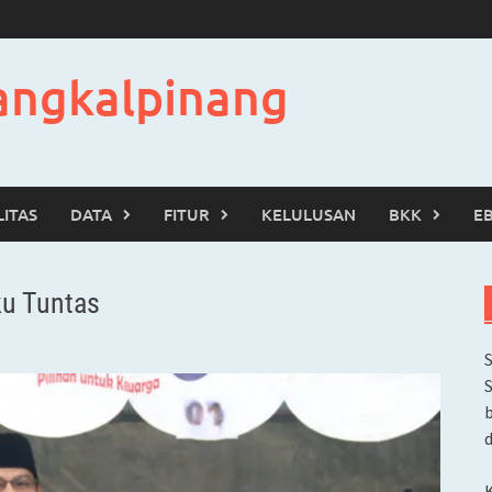
angkalpinang
LITAS
DATA
FITUR
KELULUSAN
BKK
E
ku Tuntas
b
d
K