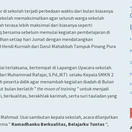
a
di sekolah terjadi perbedaan waktu dari bulan biasanya.
sekolah memaksimalkan agar seluruh warga sekolah
ah terasa lebih maksimal dari biasanya seperti
q bersama sebelum memulai kegiatan pembelajaran di
adhan setiap hari Jumat dengan mendatangkan
k
 Hendi Kurniah dari Darul Mahabbah Tampuk Pinang Pura
M
O
ai terlaksana, bertempat di Lapangan Upacara sekolah.
p
ari Muhammad Rafajar, S.Pd.,M.TI. selaku Kepala SMKN 2
 peserta didik agar menambah kegiatan ibadah di Bulan
r
t bulan berlatih ”
the moon of training
” untuk menjadi
S
i, berkualitas, berakhlak karimah, serta suri tauladan yang
s Mahmud. Usai sambutan kepala sekolah, acara dilanjutkan
tema ”
Ramadhanku Berkualitas, Belajarku Tuntas
“,