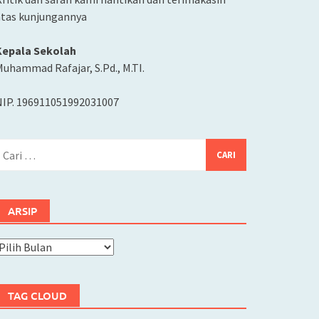
atas kunjungannya
Kepala Sekolah
uhammad Rafajar, S.Pd., M.TI.
NIP. 196911051992031007
ari
ntuk:
ARSIP
rsip
TAG CLOUD