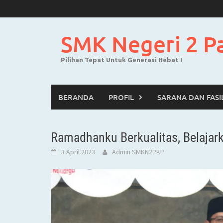
Skip
to
content
SMK Negeri 2 P
Pilihan Tepat Untuk Generasi Hebat !
BERANDA
PROFIL
SARANA DAN FASI
Ramadhanku Berkualitas, Belajar
3 April 2023
Admin SMKN2PKP