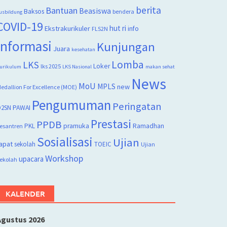
berita
Bantuan
Beasiswa
Baksos
bendera
usbildung
COVID-19
hut ri
Ekstrakurikuler
info
FLS2N
Informasi
Kunjungan
Juara
kesehatan
Lomba
LKS
Loker
lks 2025
urikulum
LKS Nasional
makan sehat
News
MoU
MPLS
new
edallion For Excellence (MOE)
Pengumuman
Peringatan
2SN
PAWAI
Prestasi
PPDB
PKL
pramuka
Ramadhan
esantren
Sosialisasi
Ujian
apat
sekolah
TOEIC
Ujian
Workshop
upacara
ekolah
KALENDER
Agustus 2026