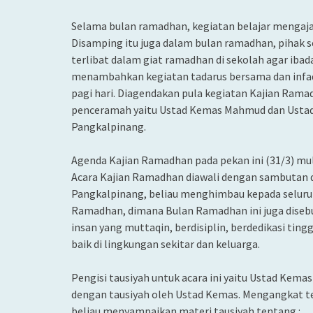
Selama bulan ramadhan, kegiatan belajar mengajar 
Disamping itu juga dalam bulan ramadhan, pihak 
terlibat dalam giat ramadhan di sekolah agar ibad
menambahkan kegiatan tadarus bersama dan infa
pagi hari. Diagendakan pula kegiatan Kajian Ram
penceramah yaitu Ustad Kemas Mahmud dan Ustad
Pangkalpinang.
Agenda Kajian Ramadhan pada pekan ini (31/3) mul
Acara Kajian Ramadhan diawali dengan sambutan d
Pangkalpinang, beliau menghimbau kepada seluruh
Ramadhan, dimana Bulan Ramadhan ini juga disebu
insan yang muttaqin, berdisiplin, berdedikasi tingg
baik di lingkungan sekitar dan keluarga.
Pengisi tausiyah untuk acara ini yaitu Ustad Kema
dengan tausiyah oleh Ustad Kemas. Mengangkat 
beliau menyampaikan materi tausiyah tentang :