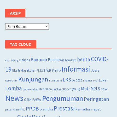
ARSIP
Arsip
TAG CLOUD
COVID-
berita
Bantuan
Beasiswa
Baksos
bendera
ausbildung
Informasi
19
hut ri
Juara
Ekstrakurikuler
info
FLS2N
Kunjungan
LKS
Loker
lks 2025
kesehatan
kurikulum
LKS Nasional
Lomba
MoU
MPLS
new
Medallion For Excellence (MOE)
makan sehat
News
Pengumuman
Peringatan
O2SN
PAWAI
Prestasi
PPDB
rapat
PKL
pramuka
Ramadhan
pesantren