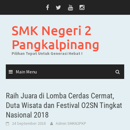
Skip
to
content
SMK Negeri 2
Pangkalpinang
Pilihan Tepat Untuk Generasi Hebat !
Main Menu
Raih Juara di Lomba Cerdas Cermat,
Duta Wisata dan Festival O2SN Tingkat
Nasional 2018
24 September 2018
Admin SMKN2PKP