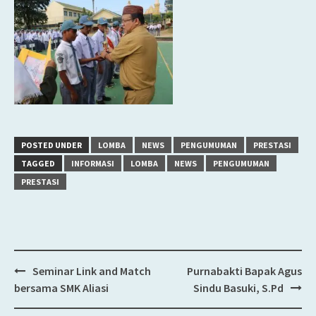
POSTED UNDER
LOMBA
NEWS
PENGUMUMAN
PRESTASI
TAGGED
INFORMASI
LOMBA
NEWS
PENGUMUMAN
PRESTASI
Seminar Link and Match
Purnabakti Bapak Agus
Post
bersama SMK Aliasi
Sindu Basuki, S.Pd
navigation