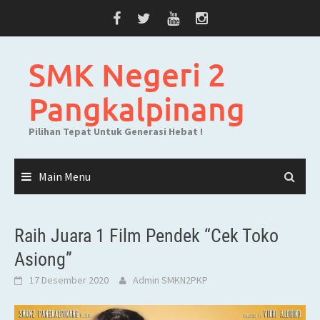
Skip
to
content
SMK Negeri 2
Pangkalpinang
Pilihan Tepat Untuk Generasi Hebat !
Main Menu
Raih Juara 1 Film Pendek “Cek Toko
Asiong”
17 Desember 2020
Admin SMKN2PKP