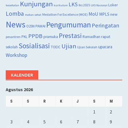
Kunjungan
LKS
Loker
lks 2025
kesehatan
kurikulum
LKS Nasional
Lomba
MoU
MPLS
new
Medallion For Excellence (MOE)
makan sehat
News
Pengumuman
Peringatan
O2SN
PAWAI
Prestasi
PPDB
rapat
PKL
pramuka
Ramadhan
pesantren
Sosialisasi
Ujian
upacara
sekolah
TOEIC
Ujian Sekolah
Workshop
KALENDER
Agustus 2026
S
S
R
K
J
S
M
1
2
3
4
5
6
7
8
9