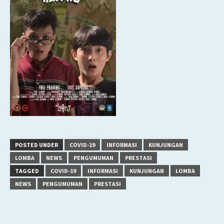
POSTED UNDER
COVID-19
INFORMASI
KUNJUNGAN
LOMBA
NEWS
PENGUMUMAN
PRESTASI
TAGGED
COVID-19
INFORMASI
KUNJUNGAN
LOMBA
NEWS
PENGUMUMAN
PRESTASI