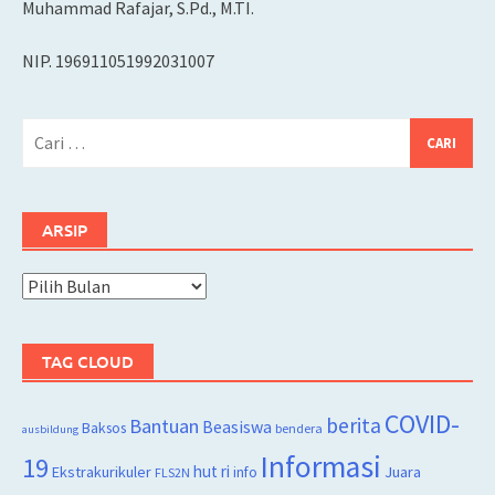
Muhammad Rafajar, S.Pd., M.TI.
NIP. 196911051992031007
Cari
untuk:
ARSIP
Arsip
TAG CLOUD
COVID-
berita
Bantuan
Beasiswa
Baksos
bendera
ausbildung
Informasi
19
hut ri
Juara
Ekstrakurikuler
info
FLS2N